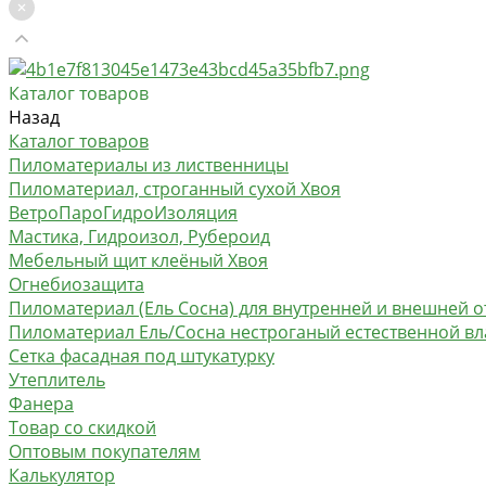
Каталог товаров
Назад
Каталог товаров
Пиломатериалы из лиственницы
Пиломатериал, строганный сухой Хвоя
ВетроПароГидроИзоляция
Мастика, Гидроизол, Рубероид
Мебельный щит клеёный Хвоя
Огнебиозащита
Пиломатериал (Ель Сосна) для внутренней и внешней о
Пиломатериал Ель/Сосна нестроганый естественной в
Сетка фасадная под штукатурку
Утеплитель
Фанера
Товар со скидкой
Оптовым покупателям
Калькулятор