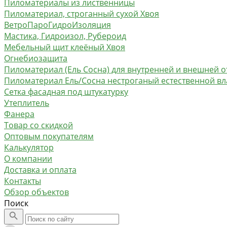
Пиломатериалы из лиственницы
Пиломатериал, строганный сухой Хвоя
ВетроПароГидроИзоляция
Мастика, Гидроизол, Рубероид
Мебельный щит клеёный Хвоя
Огнебиозащита
Пиломатериал (Ель Сосна) для внутренней и внешней о
Пиломатериал Ель/Сосна нестроганый естественной в
Сетка фасадная под штукатурку
Утеплитель
Фанера
Товар со скидкой
Оптовым покупателям
Калькулятор
О компании
Доставка и оплата
Контакты
Обзор объектов
Поиск