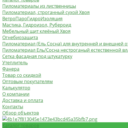
Пиломатериалы из лиственницы
Пиломатериал, строганный сухой Хвоя
ВетроПароГидроИзоляция
Мастика, Гидроизол, Рубероид
Мебельный щит клеёный Хвоя
Огнебиозащита
Пиломатериал (Ель Сосна) для внутренней и внешней о
Пиломатериал Ель/Сосна нестроганый естественной в
Сетка фасадная под штукатурку
Утеплитель
Фанера
Товар со скидкой
Оптовым покупателям
Калькулятор
О компании
Доставка и оплата
Контакты
Обзор объектов
Каталог товаров