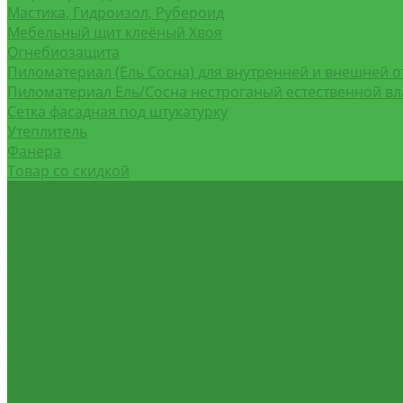
Мастика, Гидроизол, Рубероид
Мебельный щит клеёный Хвоя
Огнебиозащита
Пиломатериал (Ель Сосна) для внутренней и внешней о
Пиломатериал Ель/Сосна нестроганый естественной в
Сетка фасадная под штукатурку
Утеплитель
Фанера
Товар со скидкой
Оптовым покупателям
Калькулятор
О компании
Доставка и оплата
Контакты
Обзор объектов
...
Каталог товаров
Пиломатериалы из лиственницы
Пиломатериал, строганный сухой Хвоя
ВетроПароГидроИзоляция