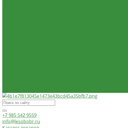
Мастика, Гидроизол, Рубероид
Мебельный щит клеёный Хвоя
Огнебиозащита
Пиломатериал (Ель Сосна) для внутренней и внешней о
Пиломатериал Ель/Сосна нестроганый естественной в
Сетка фасадная под штукатурку
Утеплитель
Фанера
Товар со скидкой
Оптовым покупателям
Калькулятор
О компании
Доставка и оплата
Контакты
Обзор объектов
+7 985 542 9559
info@lesobobr.ru
Каталог товаров