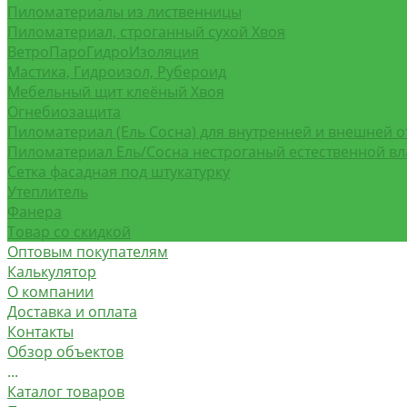
Пиломатериалы из лиственницы
Пиломатериал, строганный сухой Хвоя
ВетроПароГидроИзоляция
Мастика, Гидроизол, Рубероид
Мебельный щит клеёный Хвоя
Огнебиозащита
Пиломатериал (Ель Сосна) для внутренней и внешней о
Пиломатериал Ель/Сосна нестроганый естественной в
Сетка фасадная под штукатурку
Утеплитель
Фанера
Товар со скидкой
Оптовым покупателям
Калькулятор
О компании
Доставка и оплата
Контакты
Обзор объектов
...
Каталог товаров