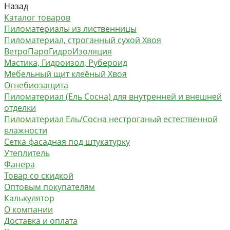
Назад
Каталог товаров
Пиломатериалы из лиственницы
Пиломатериал, строганный сухой Хвоя
ВетроПароГидроИзоляция
Мастика, Гидроизол, Рубероид
Мебельный щит клеёный Хвоя
Огнебиозащита
Пиломатериал (Ель Сосна) для внутренней и внешней
отделки
Пиломатериал Ель/Сосна нестроганый естественной
влажности
Сетка фасадная под штукатурку
Утеплитель
Фанера
Товар со скидкой
Оптовым покупателям
Калькулятор
О компании
Доставка и оплата