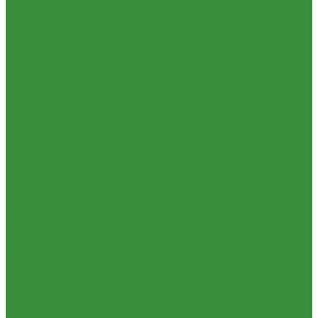
Доставка и оплата
Контакты
Обзор объектов
...
Каталог товаров
Пиломатериалы из лиственницы
Пиломатериал, строганный сухой Хвоя
ВетроПароГидроИзоляция
Мастика, Гидроизол, Рубероид
Мебельный щит клеёный Хвоя
Огнебиозащита
Пиломатериал (Ель Сосна) для внутренней и внешней
отделки
Пиломатериал Ель/Сосна нестроганый естественной
влажности
Сетка фасадная под штукатурку
Утеплитель
Фанера
Товар со скидкой
Оптовым покупателям
Калькулятор