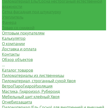
Пиломатериал Ель/Сосна нестроганый естественной
влажности
Сетка фасадная под штукатурку
Утеплитель
Фанера
Товар со скидкой
Оптовым покупателям
Калькулятор
О компании
Доставка и оплата
Контакты
Обзор объектов
...
Каталог товаров
Пиломатериалы из лиственницы
Пиломатериал, строганный сухой Хвоя
ВетроПароГидроИзоляция
Мастика, Гидроизол, Рубероид
Мебельный щит клеёный Хвоя
Огнебиозащита
Пиломатериал (Ель Сосна) для внутренней и внешней