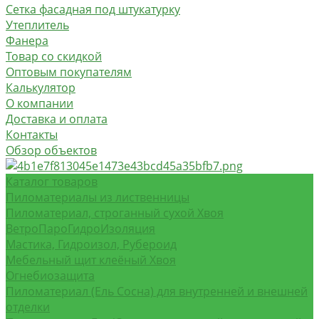
Сетка фасадная под штукатурку
Утеплитель
Фанера
Товар со скидкой
Оптовым покупателям
Калькулятор
О компании
Доставка и оплата
Контакты
Обзор объектов
Каталог товаров
Пиломатериалы из лиственницы
Пиломатериал, строганный сухой Хвоя
ВетроПароГидроИзоляция
Мастика, Гидроизол, Рубероид
Мебельный щит клеёный Хвоя
Огнебиозащита
Пиломатериал (Ель Сосна) для внутренней и внешней
отделки