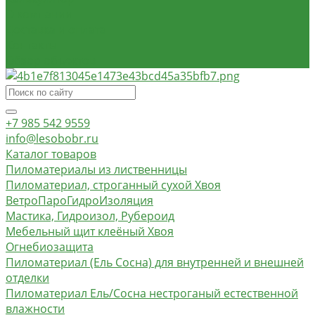
О компании
Доставка и оплата
Контакты
Обзор объектов
+7 985 542 9559
info@lesobobr.ru
Каталог товаров
Пиломатериалы из лиственницы
Пиломатериал, строганный сухой Хвоя
ВетроПароГидроИзоляция
Мастика, Гидроизол, Рубероид
Мебельный щит клеёный Хвоя
Огнебиозащита
Пиломатериал (Ель Сосна) для внутренней и внешней
отделки
Пиломатериал Ель/Сосна нестроганый естественной
влажности