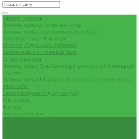
Каталог товаров
Пиломатериалы из лиственницы
Пиломатериал, строганный сухой Хвоя
ВетроПароГидроИзоляция
Мастика, Гидроизол, Рубероид
Мебельный щит клеёный Хвоя
Огнебиозащита
Пиломатериал (Ель Сосна) для внутренней и внешней
отделки
Пиломатериал Ель/Сосна нестроганый естественной
влажности
Сетка фасадная под штукатурку
Утеплитель
Фанера
Товар со скидкой
Оптовым покупателям
Калькулятор
О компании