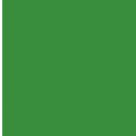
Калькулятор
О компании
Доставка и оплата
Контакты
Обзор объектов
...
Каталог товаров
Пиломатериалы из лиственницы
Пиломатериал, строганный сухой Хвоя
ВетроПароГидроИзоляция
Мастика, Гидроизол, Рубероид
Мебельный щит клеёный Хвоя
Огнебиозащита
Пиломатериал (Ель Сосна) для внутренней и внешней о
Пиломатериал Ель/Сосна нестроганый естественной в
Сетка фасадная под штукатурку
Утеплитель
Фанера
Товар со скидкой
Оптовым покупателям