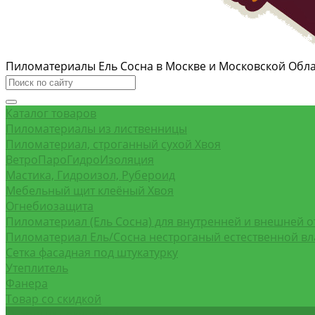
Пиломатериалы Ель Сосна в Москве и Московской Обл
Каталог товаров
Пиломатериалы из лиственницы
Пиломатериал, строганный сухой Хвоя
ВетроПароГидроИзоляция
Мастика, Гидроизол, Рубероид
Мебельный щит клеёный Хвоя
Огнебиозащита
Пиломатериал (Ель Сосна) для внутренней и внешней о
Пиломатериал Ель/Сосна нестроганый естественной в
Сетка фасадная под штукатурку
Утеплитель
Фанера
Товар со скидкой
Оптовым покупателям