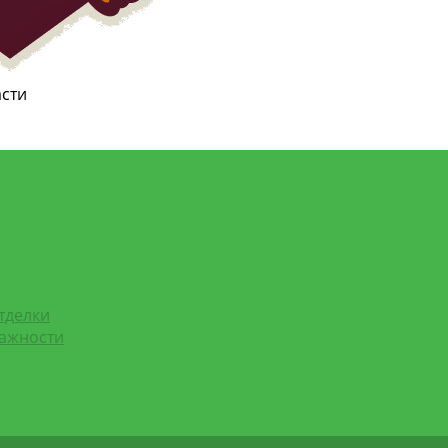
асти
тделки
лажности