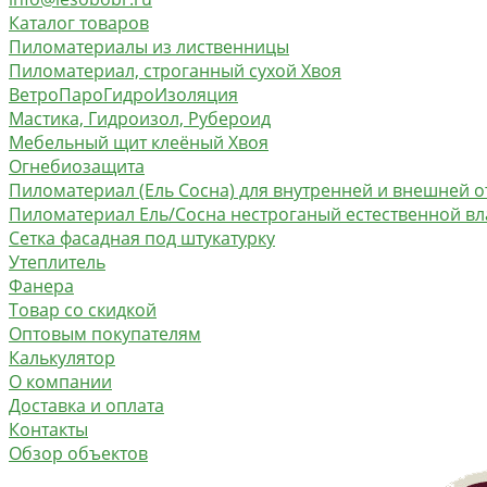
Каталог товаров
Пиломатериалы из лиственницы
Пиломатериал, строганный сухой Хвоя
ВетроПароГидроИзоляция
Мастика, Гидроизол, Рубероид
Мебельный щит клеёный Хвоя
Огнебиозащита
Пиломатериал (Ель Сосна) для внутренней и внешней о
Пиломатериал Ель/Сосна нестроганый естественной в
Сетка фасадная под штукатурку
Утеплитель
Фанера
Товар со скидкой
Оптовым покупателям
Калькулятор
О компании
Доставка и оплата
Контакты
Обзор объектов