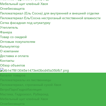
Мебельный щит клеёный Хвоя
Огнебиозащита
Пиломатериал (Ель Сосна) для внутренней и внешней отделки
Пиломатериал Ель/Сосна нестроганый естественной влажности
Сетка фасадная под штукатурку
Утеплитель
Фанера
Товар со скидкой
Оптовым покупателям
Калькулятор
О компании
Доставка и оплата
Контакты
Обзор объектов
Каталог товаров
Пиломатериалы из лиственницы
Пиломатериал, строганный сухой Хвоя
ВетроПароГидроИзоляция
Мастика, Гидроизол, Рубероид
Мебельный щит клеёный Хвоя
Огнебиозащита