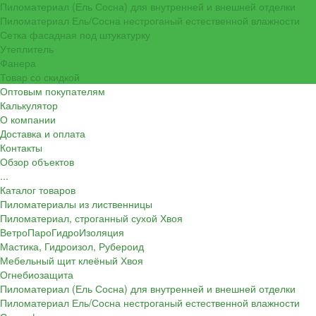
Пиломатериал (Ель Сосна) для внутренней и внешней отделки
Пиломатериал Ель/Сосна нестроганый естественной влажности
Сетка фасадная под штукатурку
Утеплитель
Фанера
Товар со скидкой
Оптовым покупателям
Калькулятор
О компании
Доставка и оплата
Контакты
Обзор объектов
...
Каталог товаров
Пиломатериалы из лиственницы
Пиломатериал, строганный сухой Хвоя
ВетроПароГидроИзоляция
Мастика, Гидроизол, Рубероид
Мебельный щит клеёный Хвоя
Огнебиозащита
Пиломатериал (Ель Сосна) для внутренней и внешней отделки
Пиломатериал Ель/Сосна нестроганый естественной влажности