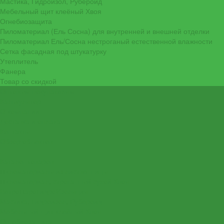
Мастика, Гидроизол, Рубероид
Мебельный щит клеёный Хвоя
Огнебиозащита
Пиломатериал (Ель Сосна) для внутренней и внешней отделки
Пиломатериал Ель/Сосна нестроганый естественной влажности
Сетка фасадная под штукатурку
Утеплитель
Фанера
Товар со скидкой
Оптовым покупателям
Калькулятор
О компании
Доставка и оплата
Контакты
Обзор объектов
...
Каталог товаров
Пиломатериалы из лиственницы
Пиломатериал, строганный сухой Хвоя
ВетроПароГидроИзоляция
Мастика, Гидроизол, Рубероид
Мебельный щит клеёный Хвоя
Огнебиозащита