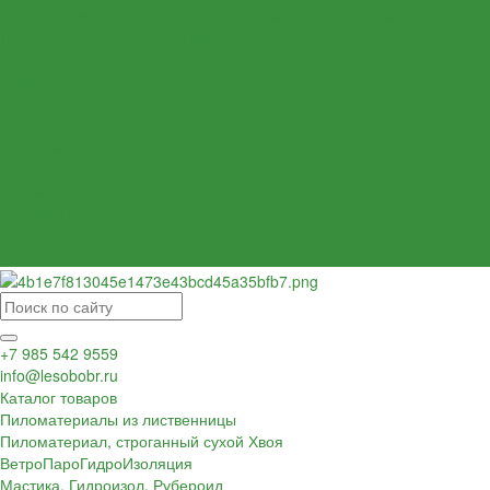
Пиломатериал (Ель Сосна) для внутренней и внешней отделки
Пиломатериал Ель/Сосна нестроганый естественной влажности
Сетка фасадная под штукатурку
Утеплитель
Фанера
Товар со скидкой
Оптовым покупателям
Калькулятор
О компании
Доставка и оплата
Контакты
Обзор объектов
+7 985 542 9559
info@lesobobr.ru
Каталог товаров
Пиломатериалы из лиственницы
Пиломатериал, строганный сухой Хвоя
ВетроПароГидроИзоляция
Мастика, Гидроизол, Рубероид