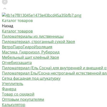
Каталог товаров
Назад
Каталог товаров
Пиломатериалы из лиственницы
Пиломатериал, строганный сухой Хвоя
ВетроПароГидроИзоляция
Мастика, Гидроизол, Рубероид
Мебельный щит клеёный Хвоя
Огнебиозащита
Пиломатериал (Ель Сосна) для внутренней и внешней о
Пиломатериал Ель/Сосна нестроганый естественной в
Сетка фасадная под штукатурку
Утеплитель
Фанера
Товар со скидкой
Оптовым покупателям
Калькулятор