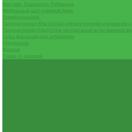
Мастика, Гидроизол, Рубероид
Мебельный щит клеёный Хвоя
Огнебиозащита
Пиломатериал (Ель Сосна) для внутренней и внешней о
Пиломатериал Ель/Сосна нестроганый естественной в
Сетка фасадная под штукатурку
Утеплитель
Фанера
Товар со скидкой
Оптовым покупателям
Калькулятор
О компании
Доставка и оплата
Контакты
Обзор объектов
...
Каталог товаров
Пиломатериалы из лиственницы
Пиломатериал, строганный сухой Хвоя
ВетроПароГидроИзоляция