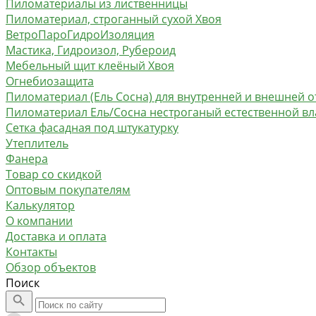
Пиломатериалы из лиственницы
Пиломатериал, строганный сухой Хвоя
ВетроПароГидроИзоляция
Мастика, Гидроизол, Рубероид
Мебельный щит клеёный Хвоя
Огнебиозащита
Пиломатериал (Ель Сосна) для внутренней и внешней о
Пиломатериал Ель/Сосна нестроганый естественной в
Сетка фасадная под штукатурку
Утеплитель
Фанера
Товар со скидкой
Оптовым покупателям
Калькулятор
О компании
Доставка и оплата
Контакты
Обзор объектов
Поиск