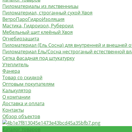
Пиломатериалы из лиственницы
Пиломатериал, строганный сухой Хвоя
ВетроПароГидроИзоляция
Мастика, Гидроизол, Рубероид
Мебельный щит клеёный Хвоя
Огнебиозащита
Пиломатериал (Ель Сосна) для внутренней и внешней о
Пиломатериал Ель/Сосна нестроганый естественной в
Сетка фасадная под штукатурку
Утеплитель
Фанера
Товар со скидкой
Оптовым покупателям
Калькулятор
О компании
Доставка и оплата
Контакты
Обзор объектов
Каталог товаров