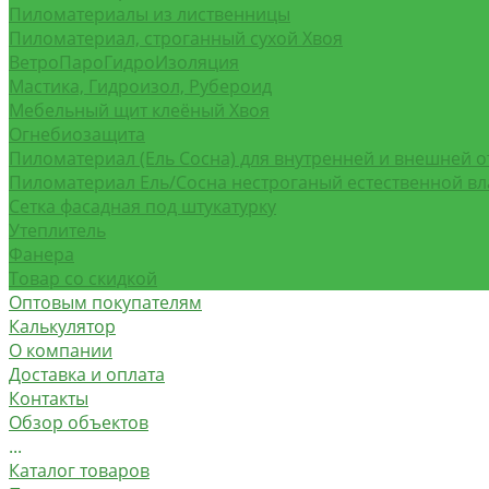
Пиломатериалы из лиственницы
Пиломатериал, строганный сухой Хвоя
ВетроПароГидроИзоляция
Мастика, Гидроизол, Рубероид
Мебельный щит клеёный Хвоя
Огнебиозащита
Пиломатериал (Ель Сосна) для внутренней и внешней о
Пиломатериал Ель/Сосна нестроганый естественной в
Сетка фасадная под штукатурку
Утеплитель
Фанера
Товар со скидкой
Оптовым покупателям
Калькулятор
О компании
Доставка и оплата
Контакты
Обзор объектов
...
Каталог товаров