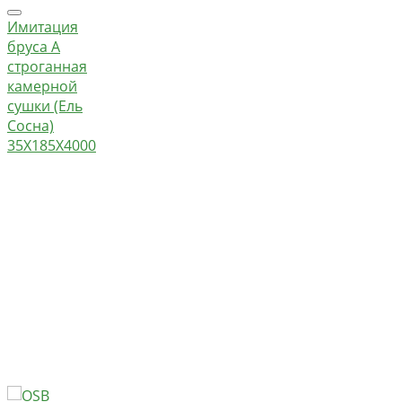
Имитация
бруса А
строганная
камерной
сушки (Ель
Сосна)
35Х185Х4000