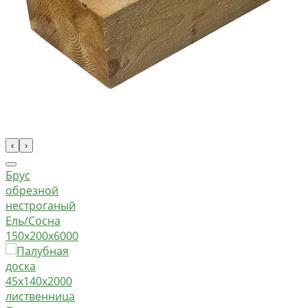
‹
›
Брус
обрезной
нестроганый
Ель/Сосна
150х200х6000