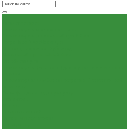
...
Каталог товаров
Пиломатериалы из лиственницы
Пиломатериал, строганный сухой Хвоя
ВетроПароГидроИзоляция
Мастика, Гидроизол, Рубероид
Мебельный щит клеёный Хвоя
Огнебиозащита
Пиломатериал (Ель Сосна) для внутренней и внешней
отделки
Пиломатериал Ель/Сосна нестроганый естественной
влажности
Сетка фасадная под штукатурку
Утеплитель
Фанера
Товар со скидкой
Оптовым покупателям
Калькулятор