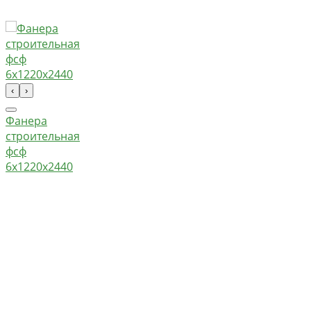
‹
›
Фанера
строительная
фсф
6х1220х2440