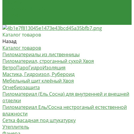
О компании
Доставка и оплата
Контакты
Обзор объектов
Каталог товаров
Назад
Каталог товаров
Пиломатериалы из лиственницы
Пиломатериал, строганный сухой Хвоя
ВетроПароГидроИзоляция
Мастика, Гидроизол, Рубероид
Мебельный щит клеёный Хвоя
Огнебиозащита
Пиломатериал (Ель Сосна) для внутренней и внешней
отделки
Пиломатериал Ель/Сосна нестроганый естественной
влажности
Сетка фасадная под штукатурку
Утеплитель
Фанера