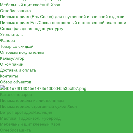
Мебельный щит клеёный Хвоя
Огнебиозащита
Пиломатериал (Ель Сосна) для внутренней и внешней отделки
Пиломатериал Ель/Сосна нестроганый естественной влажности
Сетка фасадная под штукатурку
Утеплитель
Фанера
Товар со скидкой
Оптовым покупателям
Калькулятор
О компании
Доставка и оплата
Контакты
Обзор объектов
Каталог товаров
Пиломатериалы из лиственницы
Пиломатериал, строганный сухой Хвоя
ВетроПароГидроИзоляция
Мастика, Гидроизол, Рубероид
Мебельный щит клеёный Хвоя
Огнебиозащита