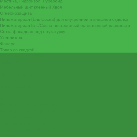
Мастика, Гидроизол, Рубероид
Мебельный щит клеёный Хвоя
Огнебиозащита
Пиломатериал (Ель Сосна) для внутренней и внешней отделки
Пиломатериал Ель/Сосна нестроганый естественной влажности
Сетка фасадная под штукатурку
Утеплитель
Фанера
Товар со скидкой
Оптовым покупателям
Калькулятор
О компании
Доставка и оплата
Контакты
Обзор объектов
...
Каталог товаров
Пиломатериалы из лиственницы
Пиломатериал, строганный сухой Хвоя
ВетроПароГидроИзоляция
Мастика, Гидроизол, Рубероид
Мебельный щит клеёный Хвоя
Огнебиозащита