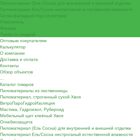
Пиломатериал (Ель Сосна) для внутренней и внешней отделки
Пиломатериал Ель/Сосна нестроганый естественной влажности
Сетка фасадная под штукатурку
Утеплитель
Фанера
Товар со скидкой
Оптовым покупателям
Калькулятор
О компании
Доставка и оплата
Контакты
Обзор объектов
...
Каталог товаров
Пиломатериалы из лиственницы
Пиломатериал, строганный сухой Хвоя
ВетроПароГидроИзоляция
Мастика, Гидроизол, Рубероид
Мебельный щит клеёный Хвоя
Огнебиозащита
Пиломатериал (Ель Сосна) для внутренней и внешней отделки
Пиломатериал Ель/Сосна нестроганый естественной влажности