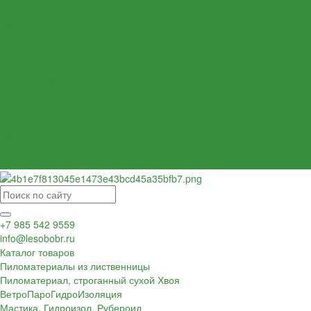
Пиломатериал (Ель Сосна) для внутренней и внешней отделки
Пиломатериал Ель/Сосна нестроганый естественной влажности
Сетка фасадная под штукатурку
Утеплитель
Фанера
Товар со скидкой
Оптовым покупателям
Калькулятор
О компании
Доставка и оплата
Контакты
Обзор объектов
+7 985 542 9559
info@lesobobr.ru
Каталог товаров
Пиломатериалы из лиственницы
Пиломатериал, строганный сухой Хвоя
ВетроПароГидроИзоляция
Мастика, Гидроизол, Рубероид