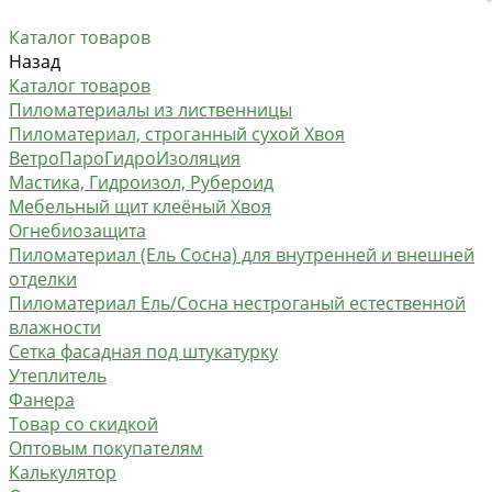
Каталог товаров
Назад
Каталог товаров
Пиломатериалы из лиственницы
Пиломатериал, строганный сухой Хвоя
ВетроПароГидроИзоляция
Мастика, Гидроизол, Рубероид
Мебельный щит клеёный Хвоя
Огнебиозащита
Пиломатериал (Ель Сосна) для внутренней и внешней
отделки
Пиломатериал Ель/Сосна нестроганый естественной
влажности
Сетка фасадная под штукатурку
Утеплитель
Фанера
Товар со скидкой
Оптовым покупателям
Калькулятор