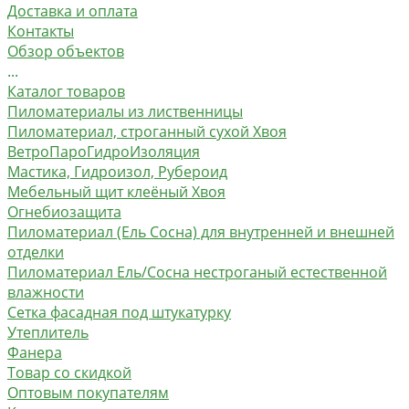
Доставка и оплата
Контакты
Обзор объектов
...
Каталог товаров
Пиломатериалы из лиственницы
Пиломатериал, строганный сухой Хвоя
ВетроПароГидроИзоляция
Мастика, Гидроизол, Рубероид
Мебельный щит клеёный Хвоя
Огнебиозащита
Пиломатериал (Ель Сосна) для внутренней и внешней
отделки
Пиломатериал Ель/Сосна нестроганый естественной
влажности
Сетка фасадная под штукатурку
Утеплитель
Фанера
Товар со скидкой
Оптовым покупателям