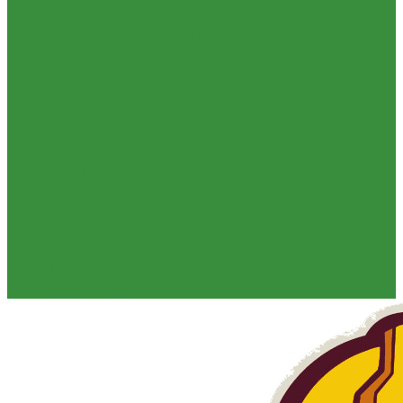
Огнебиозащита
Пиломатериал (Ель Сосна) для внутренней и внешней
отделки
Пиломатериал Ель/Сосна нестроганый естественной
влажности
Сетка фасадная под штукатурку
Утеплитель
Фанера
Товар со скидкой
Оптовым покупателям
Калькулятор
О компании
Доставка и оплата
Контакты
Обзор объектов