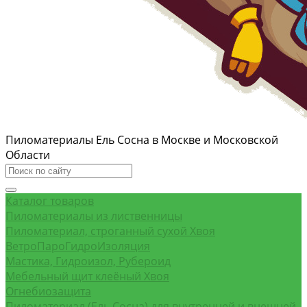
Пиломатериалы Ель Сосна в Москве и Московской
Области
Каталог товаров
Пиломатериалы из лиственницы
Пиломатериал, строганный сухой Хвоя
ВетроПароГидроИзоляция
Мастика, Гидроизол, Рубероид
Мебельный щит клеёный Хвоя
Огнебиозащита
Пиломатериал (Ель Сосна) для внутренней и внешней