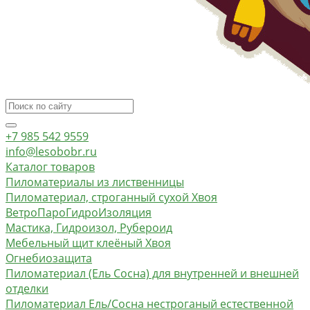
+7 985 542 9559
info@lesobobr.ru
Каталог товаров
Пиломатериалы из лиственницы
Пиломатериал, строганный сухой Хвоя
ВетроПароГидроИзоляция
Мастика, Гидроизол, Рубероид
Мебельный щит клеёный Хвоя
Огнебиозащита
Пиломатериал (Ель Сосна) для внутренней и внешней
отделки
Пиломатериал Ель/Сосна нестроганый естественной