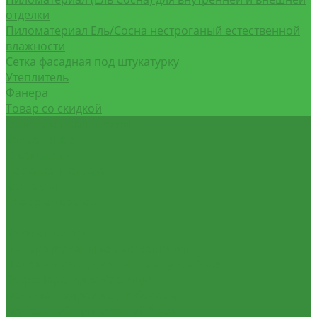
отделки
Пиломатериал Ель/Сосна нестроганый естественной
влажности
Сетка фасадная под штукатурку
Утеплитель
Фанера
Товар со скидкой
Оптовым покупателям
Калькулятор
О компании
Доставка и оплата
Контакты
Обзор объектов
...
Каталог товаров
Пиломатериалы из лиственницы
Пиломатериал, строганный сухой Хвоя
ВетроПароГидроИзоляция
Мастика, Гидроизол, Рубероид
Мебельный щит клеёный Хвоя