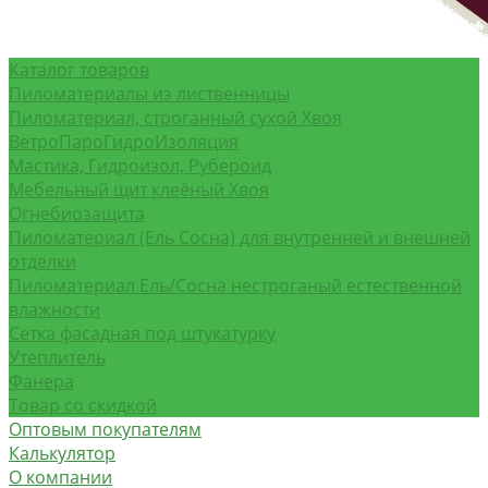
Каталог товаров
Пиломатериалы из лиственницы
Пиломатериал, строганный сухой Хвоя
ВетроПароГидроИзоляция
Мастика, Гидроизол, Рубероид
Мебельный щит клеёный Хвоя
Огнебиозащита
Пиломатериал (Ель Сосна) для внутренней и внешней
отделки
Пиломатериал Ель/Сосна нестроганый естественной
влажности
Сетка фасадная под штукатурку
Утеплитель
Фанера
Товар со скидкой
Оптовым покупателям
Калькулятор
О компании