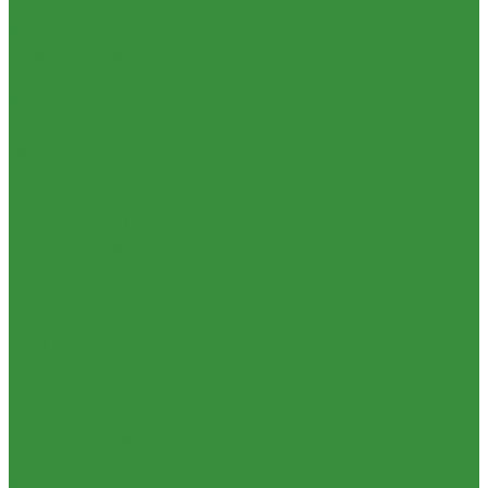
Доставка и оплата
Контакты
Обзор объектов
...
Каталог товаров
Пиломатериалы из лиственницы
Пиломатериал, строганный сухой Хвоя
ВетроПароГидроИзоляция
Мастика, Гидроизол, Рубероид
Мебельный щит клеёный Хвоя
Огнебиозащита
Пиломатериал (Ель Сосна) для внутренней и внешней
отделки
Пиломатериал Ель/Сосна нестроганый естественной
влажности
Сетка фасадная под штукатурку
Утеплитель
Фанера
Товар со скидкой
Оптовым покупателям
Калькулятор