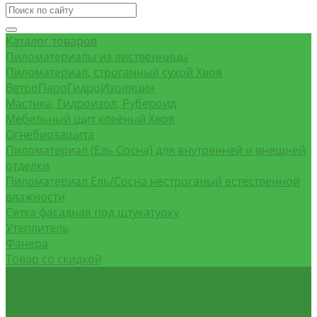
Каталог товаров
Пиломатериалы из лиственницы
Пиломатериал, строганный сухой Хвоя
ВетроПароГидроИзоляция
Мастика, Гидроизол, Рубероид
Мебельный щит клеёный Хвоя
Огнебиозащита
Пиломатериал (Ель Сосна) для внутренней и внешней
отделки
Пиломатериал Ель/Сосна нестроганый естественной
влажности
Сетка фасадная под штукатурку
Утеплитель
Фанера
Товар со скидкой
Оптовым покупателям
Калькулятор
О компании