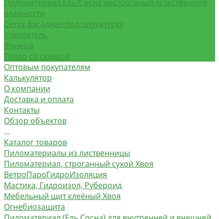
Пиломатериал Ель/Сосна нестроганый естественной
влажности
Сетка фасадная под штукатурку
Утеплитель
Фанера
Товар со скидкой
Оптовым покупателям
Калькулятор
О компании
Доставка и оплата
Контакты
Обзор объектов
...
Каталог товаров
Пиломатериалы из лиственницы
Пиломатериал, строганный сухой Хвоя
ВетроПароГидроИзоляция
Мастика, Гидроизол, Рубероид
Мебельный щит клеёный Хвоя
Огнебиозащита
Пиломатериал (Ель Сосна) для внутренней и внешней