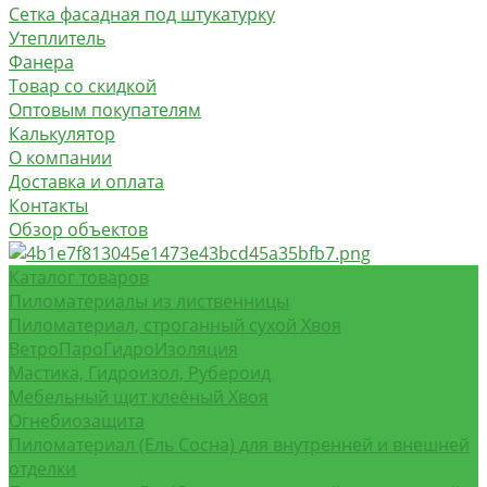
Сетка фасадная под штукатурку
Утеплитель
Фанера
Товар со скидкой
Оптовым покупателям
Калькулятор
О компании
Доставка и оплата
Контакты
Обзор объектов
Каталог товаров
Пиломатериалы из лиственницы
Пиломатериал, строганный сухой Хвоя
ВетроПароГидроИзоляция
Мастика, Гидроизол, Рубероид
Мебельный щит клеёный Хвоя
Огнебиозащита
Пиломатериал (Ель Сосна) для внутренней и внешней
отделки