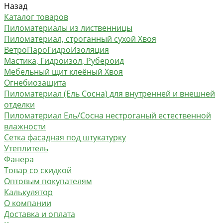
Назад
Каталог товаров
Пиломатериалы из лиственницы
Пиломатериал, строганный сухой Хвоя
ВетроПароГидроИзоляция
Мастика, Гидроизол, Рубероид
Мебельный щит клеёный Хвоя
Огнебиозащита
Пиломатериал (Ель Сосна) для внутренней и внешней
отделки
Пиломатериал Ель/Сосна нестроганый естественной
влажности
Сетка фасадная под штукатурку
Утеплитель
Фанера
Товар со скидкой
Оптовым покупателям
Калькулятор
О компании
Доставка и оплата