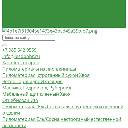
О компании
Доставка и оплата
Контакты
Обзор объектов
+7 985 542 9559
info@lesobobr.ru
Каталог товаров
Пиломатериалы из лиственницы
Пиломатериал, строганный сухой Хвоя
ВетроПароГидроИзоляция
Мастика, Гидроизол, Рубероид
Мебельный щит клеёный Хвоя
Огнебиозащита
Пиломатериал (Ель Сосна) для внутренней и внешней
отделки
Пиломатериал Ель/Сосна нестроганый естественной
влажности