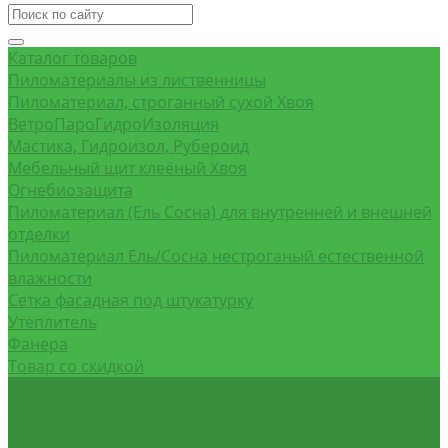
Каталог товаров
Пиломатериалы из лиственницы
Пиломатериал, строганный сухой Хвоя
ВетроПароГидроИзоляция
Мастика, Гидроизол, Рубероид
Мебельный щит клеёный Хвоя
Огнебиозащита
Пиломатериал (Ель Сосна) для внутренней и внешней
отделки
Пиломатериал Ель/Сосна нестроганый естественной
влажности
Сетка фасадная под штукатурку
Утеплитель
Фанера
Товар со скидкой
Оптовым покупателям
Калькулятор
О компании