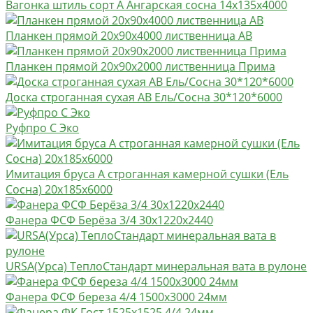
Вагонка штиль сорт А Ангарская сосна 14х135х4000
Планкен прямой 20х90х4000 лиственница AB
Планкен прямой 20х90х2000 лиственница Прима
Доска строганная сухая АВ Ель/Сосна 30*120*6000
Руфпро С Эко
Имитация бруса А строганная камерной сушки (Ель
Сосна) 20х185х6000
Фанера ФСФ Берёза 3/4 30х1220х2440
URSA(Урса) ТеплоСтандарт минеральная вата в рулоне
Фанера ФСФ береза 4/4 1500х3000 24мм