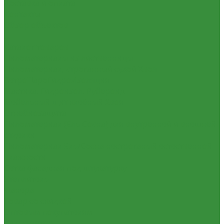
Доставка и оплата
Контакты
Обзор объектов
...
Каталог товаров
Пиломатериалы из лиственницы
Пиломатериал, строганный сухой Хвоя
ВетроПароГидроИзоляция
Мастика, Гидроизол, Рубероид
Мебельный щит клеёный Хвоя
Огнебиозащита
Пиломатериал (Ель Сосна) для внутренней и внешней
отделки
Пиломатериал Ель/Сосна нестроганый естественной
влажности
Сетка фасадная под штукатурку
Утеплитель
Фанера
Товар со скидкой
Оптовым покупателям
Калькулятор