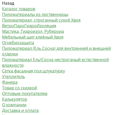
Назад
Каталог товаров
Пиломатериалы из лиственницы
Пиломатериал, строганный сухой Хвоя
ВетроПароГидроИзоляция
Мастика, Гидроизол, Рубероид
Мебельный щит клеёный Хвоя
Огнебиозащита
Пиломатериал (Ель Сосна) для внутренней и внешней
отделки
Пиломатериал Ель/Сосна нестроганый естественной
влажности
Сетка фасадная под штукатурку
Утеплитель
Фанера
Товар со скидкой
Оптовым покупателям
Калькулятор
О компании
Доставка и оплата