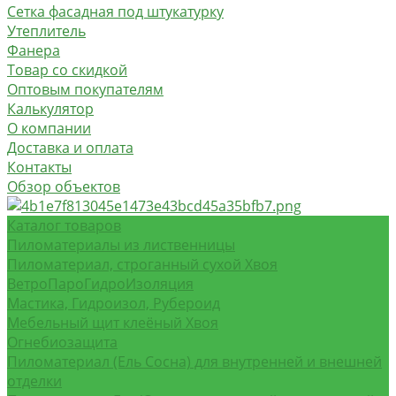
Сетка фасадная под штукатурку
Утеплитель
Фанера
Товар со скидкой
Оптовым покупателям
Калькулятор
О компании
Доставка и оплата
Контакты
Обзор объектов
Каталог товаров
Пиломатериалы из лиственницы
Пиломатериал, строганный сухой Хвоя
ВетроПароГидроИзоляция
Мастика, Гидроизол, Рубероид
Мебельный щит клеёный Хвоя
Огнебиозащита
Пиломатериал (Ель Сосна) для внутренней и внешней
отделки