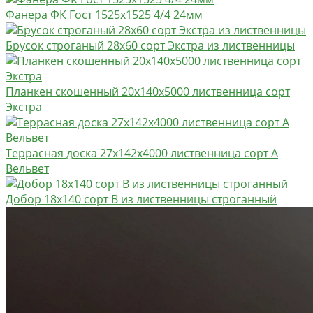
Фанера ФК Гост 1525х1525 4/4 24мм
Брусок строганый 28х60 сорт Экстра из лиственницы
Планкен скошенный 20х140х5000 лиственница сорт
Экстра
Террасная доска 27х142х4000 лиственница сорт А
Вельвет
Добор 18х140 сорт В из лиственницы строганный