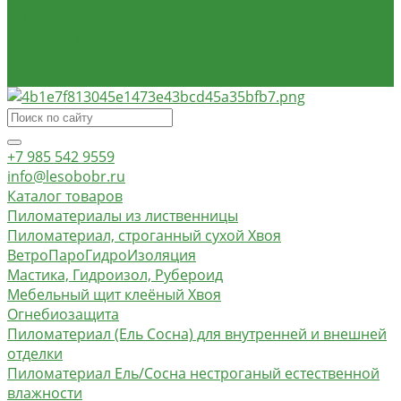
О компании
Доставка и оплата
Контакты
Обзор объектов
+7 985 542 9559
info@lesobobr.ru
Каталог товаров
Пиломатериалы из лиственницы
Пиломатериал, строганный сухой Хвоя
ВетроПароГидроИзоляция
Мастика, Гидроизол, Рубероид
Мебельный щит клеёный Хвоя
Огнебиозащита
Пиломатериал (Ель Сосна) для внутренней и внешней
отделки
Пиломатериал Ель/Сосна нестроганый естественной
влажности