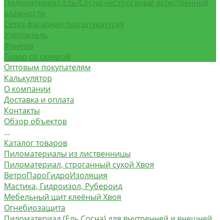
Пиломатериал Ель/Сосна нестроганый естественной
влажности
Сетка фасадная под штукатурку
Утеплитель
Фанера
Товар со скидкой
Оптовым покупателям
Калькулятор
О компании
Доставка и оплата
Контакты
Обзор объектов
...
Каталог товаров
Пиломатериалы из лиственницы
Пиломатериал, строганный сухой Хвоя
ВетроПароГидроИзоляция
Мастика, Гидроизол, Рубероид
Мебельный щит клеёный Хвоя
Огнебиозащита
Пиломатериал (Ель Сосна) для внутренней и внешней