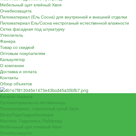
Мебельный щит клеёный Хвоя
Огнебиозащита
Пиломатериал (Ель Сосна) для внутренней и внешней отделки
Пиломатериал Ель/Сосна нестроганый естественной влажности
Сетка фасадная под штукатурку
Утеплитель
Фанера
Товар со скидкой
Оптовым покупателям
Калькулятор
О компании
Доставка и оплата
Контакты
Обзор объектов
Каталог товаров
Пиломатериалы из лиственницы
Пиломатериал, строганный сухой Хвоя
ВетроПароГидроИзоляция
Мастика, Гидроизол, Рубероид
Мебельный щит клеёный Хвоя
Огнебиозащита