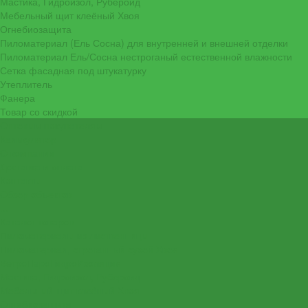
Мастика, Гидроизол, Рубероид
Мебельный щит клеёный Хвоя
Огнебиозащита
Пиломатериал (Ель Сосна) для внутренней и внешней отделки
Пиломатериал Ель/Сосна нестроганый естественной влажности
Сетка фасадная под штукатурку
Утеплитель
Фанера
Товар со скидкой
Оптовым покупателям
Калькулятор
О компании
Доставка и оплата
Контакты
Обзор объектов
...
Каталог товаров
Пиломатериалы из лиственницы
Пиломатериал, строганный сухой Хвоя
ВетроПароГидроИзоляция
Мастика, Гидроизол, Рубероид
Мебельный щит клеёный Хвоя
Огнебиозащита