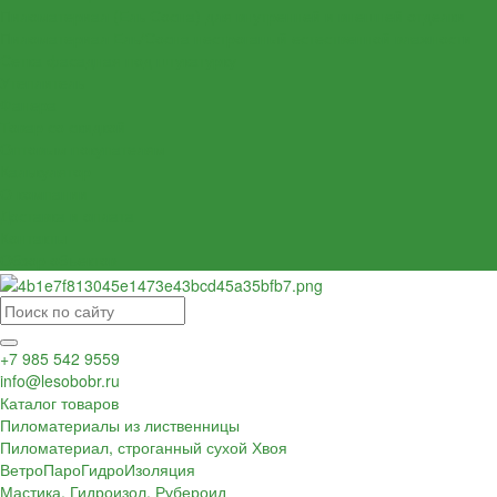
Пиломатериал (Ель Сосна) для внутренней и внешней отделки
Пиломатериал Ель/Сосна нестроганый естественной влажности
Сетка фасадная под штукатурку
Утеплитель
Фанера
Товар со скидкой
Оптовым покупателям
Калькулятор
О компании
Доставка и оплата
Контакты
Обзор объектов
+7 985 542 9559
info@lesobobr.ru
Каталог товаров
Пиломатериалы из лиственницы
Пиломатериал, строганный сухой Хвоя
ВетроПароГидроИзоляция
Мастика, Гидроизол, Рубероид