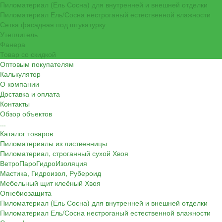
Пиломатериал (Ель Сосна) для внутренней и внешней отделки
Пиломатериал Ель/Сосна нестроганый естественной влажности
Сетка фасадная под штукатурку
Утеплитель
Фанера
Товар со скидкой
Оптовым покупателям
Калькулятор
О компании
Доставка и оплата
Контакты
Обзор объектов
...
Каталог товаров
Пиломатериалы из лиственницы
Пиломатериал, строганный сухой Хвоя
ВетроПароГидроИзоляция
Мастика, Гидроизол, Рубероид
Мебельный щит клеёный Хвоя
Огнебиозащита
Пиломатериал (Ель Сосна) для внутренней и внешней отделки
Пиломатериал Ель/Сосна нестроганый естественной влажности