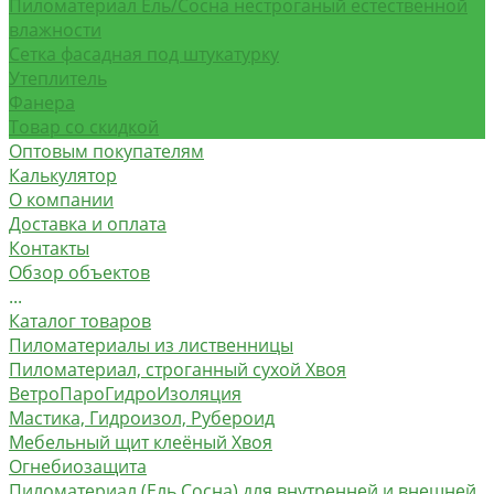
Пиломатериал Ель/Сосна нестроганый естественной
влажности
Сетка фасадная под штукатурку
Утеплитель
Фанера
Товар со скидкой
Оптовым покупателям
Калькулятор
О компании
Доставка и оплата
Контакты
Обзор объектов
...
Каталог товаров
Пиломатериалы из лиственницы
Пиломатериал, строганный сухой Хвоя
ВетроПароГидроИзоляция
Мастика, Гидроизол, Рубероид
Мебельный щит клеёный Хвоя
Огнебиозащита
Пиломатериал (Ель Сосна) для внутренней и внешней