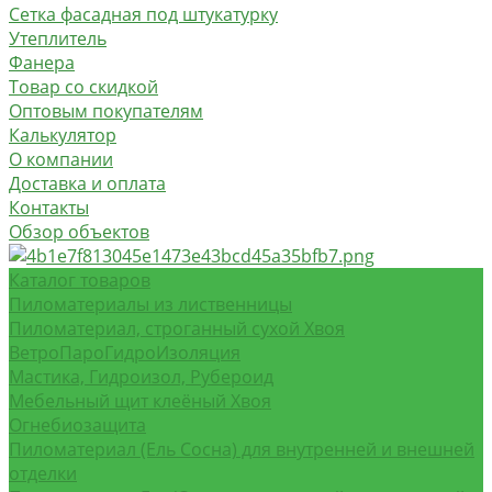
Сетка фасадная под штукатурку
Утеплитель
Фанера
Товар со скидкой
Оптовым покупателям
Калькулятор
О компании
Доставка и оплата
Контакты
Обзор объектов
Каталог товаров
Пиломатериалы из лиственницы
Пиломатериал, строганный сухой Хвоя
ВетроПароГидроИзоляция
Мастика, Гидроизол, Рубероид
Мебельный щит клеёный Хвоя
Огнебиозащита
Пиломатериал (Ель Сосна) для внутренней и внешней
отделки