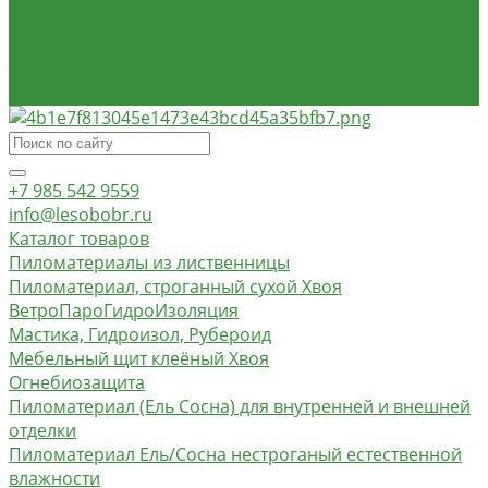
О компании
Доставка и оплата
Контакты
Обзор объектов
+7 985 542 9559
info@lesobobr.ru
Каталог товаров
Пиломатериалы из лиственницы
Пиломатериал, строганный сухой Хвоя
ВетроПароГидроИзоляция
Мастика, Гидроизол, Рубероид
Мебельный щит клеёный Хвоя
Огнебиозащита
Пиломатериал (Ель Сосна) для внутренней и внешней
отделки
Пиломатериал Ель/Сосна нестроганый естественной
влажности