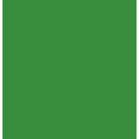
Доставка и оплата
Контакты
Обзор объектов
...
Каталог товаров
Пиломатериалы из лиственницы
Пиломатериал, строганный сухой Хвоя
ВетроПароГидроИзоляция
Мастика, Гидроизол, Рубероид
Мебельный щит клеёный Хвоя
Огнебиозащита
Пиломатериал (Ель Сосна) для внутренней и внешней
отделки
Пиломатериал Ель/Сосна нестроганый естественной
влажности
Сетка фасадная под штукатурку
Утеплитель
Фанера
Товар со скидкой
Оптовым покупателям
Калькулятор