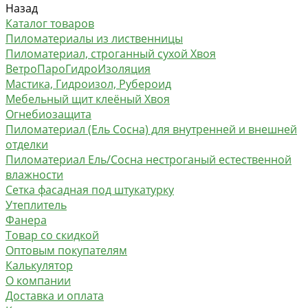
Назад
Каталог товаров
Пиломатериалы из лиственницы
Пиломатериал, строганный сухой Хвоя
ВетроПароГидроИзоляция
Мастика, Гидроизол, Рубероид
Мебельный щит клеёный Хвоя
Огнебиозащита
Пиломатериал (Ель Сосна) для внутренней и внешней
отделки
Пиломатериал Ель/Сосна нестроганый естественной
влажности
Сетка фасадная под штукатурку
Утеплитель
Фанера
Товар со скидкой
Оптовым покупателям
Калькулятор
О компании
Доставка и оплата