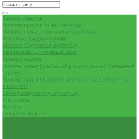
Каталог товаров
Пиломатериалы из лиственницы
Пиломатериал, строганный сухой Хвоя
ВетроПароГидроИзоляция
Мастика, Гидроизол, Рубероид
Мебельный щит клеёный Хвоя
Огнебиозащита
Пиломатериал (Ель Сосна) для внутренней и внешней
отделки
Пиломатериал Ель/Сосна нестроганый естественной
влажности
Сетка фасадная под штукатурку
Утеплитель
Фанера
Товар со скидкой
Оптовым покупателям
Калькулятор
О компании