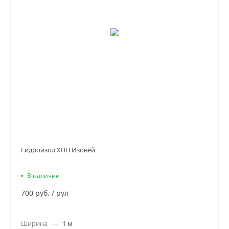
Гидроизол ХПП Изовей
В наличии
700 руб.
/
рул
Ширина
—
1 м