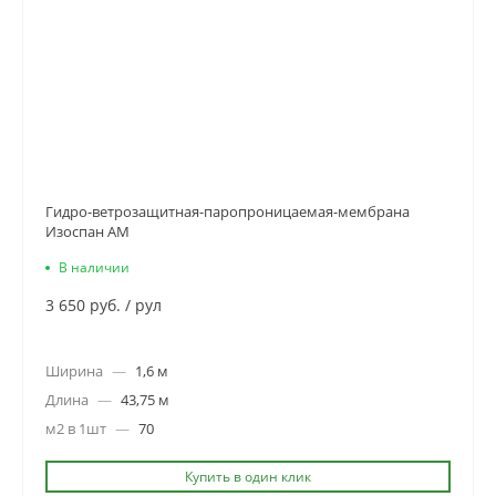
Гидро-ветрозащитная-паропроницаемая-мембрана
Изоспан АМ
В наличии
3 650 руб.
/
рул
Ширина
—
1,6 м
Длина
—
43,75 м
м2 в 1шт
—
70
Купить в один клик