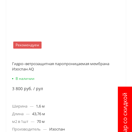
Рекомендуем
Гидро–ветрозащитная паропроницаемая мембрана
Изоспан AQ
В наличии
3 800 руб.
/
рул
Товар со скидкой
Ширина
—
1,6 м
Длина
—
43,76 м
м2 в 1шт
—
70 м
Производитель
—
Изоспан