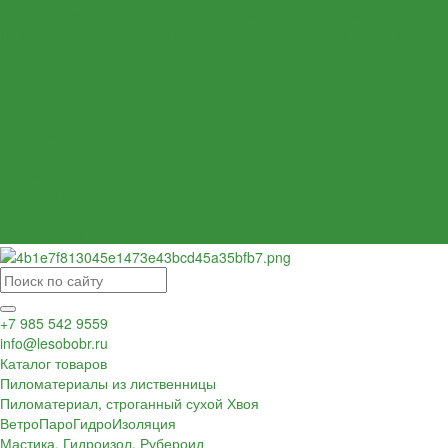
Пиломатериал (Ель Сосна) для внутренней и внешней отделки
Пиломатериал Ель/Сосна нестроганый естественной влажности
Сетка фасадная под штукатурку
Утеплитель
Фанера
Товар со скидкой
Оптовым покупателям
Калькулятор
О компании
Доставка и оплата
Контакты
Обзор объектов
+7 985 542 9559
info@lesobobr.ru
Каталог товаров
Пиломатериалы из лиственницы
Пиломатериал, строганный сухой Хвоя
ВетроПароГидроИзоляция
Мастика, Гидроизол, Рубероид