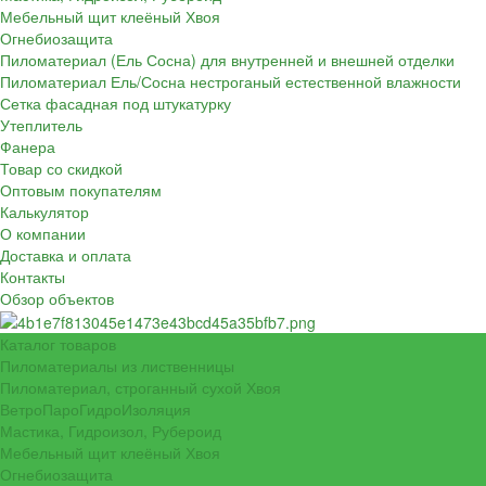
Мебельный щит клеёный Хвоя
Огнебиозащита
Пиломатериал (Ель Сосна) для внутренней и внешней отделки
Пиломатериал Ель/Сосна нестроганый естественной влажности
Сетка фасадная под штукатурку
Утеплитель
Фанера
Товар со скидкой
Оптовым покупателям
Калькулятор
О компании
Доставка и оплата
Контакты
Обзор объектов
Каталог товаров
Пиломатериалы из лиственницы
Пиломатериал, строганный сухой Хвоя
ВетроПароГидроИзоляция
Мастика, Гидроизол, Рубероид
Мебельный щит клеёный Хвоя
Огнебиозащита