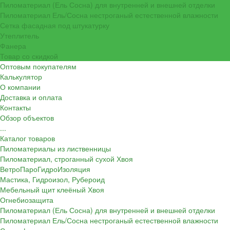
Пиломатериал (Ель Сосна) для внутренней и внешней отделки
Пиломатериал Ель/Сосна нестроганый естественной влажности
Сетка фасадная под штукатурку
Утеплитель
Фанера
Товар со скидкой
Оптовым покупателям
Калькулятор
О компании
Доставка и оплата
Контакты
Обзор объектов
...
Каталог товаров
Пиломатериалы из лиственницы
Пиломатериал, строганный сухой Хвоя
ВетроПароГидроИзоляция
Мастика, Гидроизол, Рубероид
Мебельный щит клеёный Хвоя
Огнебиозащита
Пиломатериал (Ель Сосна) для внутренней и внешней отделки
Пиломатериал Ель/Сосна нестроганый естественной влажности