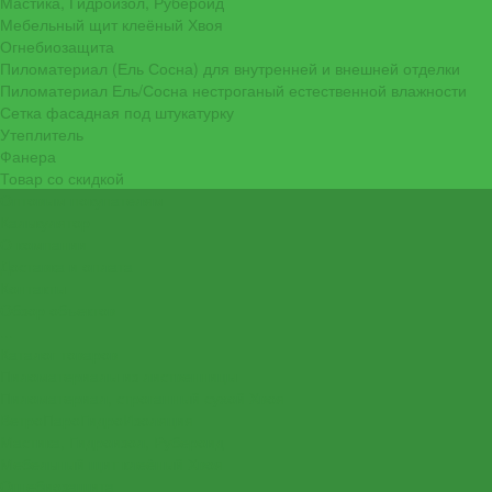
Мастика, Гидроизол, Рубероид
Мебельный щит клеёный Хвоя
Огнебиозащита
Пиломатериал (Ель Сосна) для внутренней и внешней отделки
Пиломатериал Ель/Сосна нестроганый естественной влажности
Сетка фасадная под штукатурку
Утеплитель
Фанера
Товар со скидкой
Оптовым покупателям
Калькулятор
О компании
Доставка и оплата
Контакты
Обзор объектов
...
Каталог товаров
Пиломатериалы из лиственницы
Пиломатериал, строганный сухой Хвоя
ВетроПароГидроИзоляция
Мастика, Гидроизол, Рубероид
Мебельный щит клеёный Хвоя
Огнебиозащита