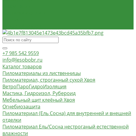
О компании
Доставка и оплата
Контакты
Обзор объектов
+7 985 542 9559
info@lesobobr.ru
Каталог товаров
Пиломатериалы из лиственницы
Пиломатериал, строганный сухой Хвоя
ВетроПароГидроИзоляция
Мастика, Гидроизол, Рубероид
Мебельный щит клеёный Хвоя
Огнебиозащита
Пиломатериал (Ель Сосна) для внутренней и внешней
отделки
Пиломатериал Ель/Сосна нестроганый естественной
влажности