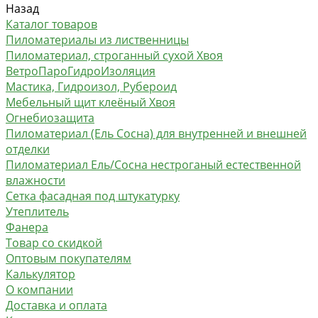
Назад
Каталог товаров
Пиломатериалы из лиственницы
Пиломатериал, строганный сухой Хвоя
ВетроПароГидроИзоляция
Мастика, Гидроизол, Рубероид
Мебельный щит клеёный Хвоя
Огнебиозащита
Пиломатериал (Ель Сосна) для внутренней и внешней
отделки
Пиломатериал Ель/Сосна нестроганый естественной
влажности
Сетка фасадная под штукатурку
Утеплитель
Фанера
Товар со скидкой
Оптовым покупателям
Калькулятор
О компании
Доставка и оплата