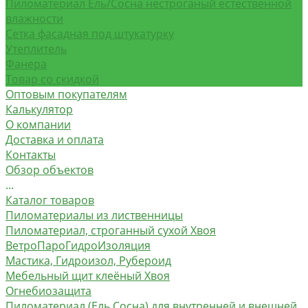
Пиломатериал Ель/Сосна нестроганый естественной
влажности
Сетка фасадная под штукатурку
Утеплитель
Фанера
Товар со скидкой
Оптовым покупателям
Калькулятор
О компании
Доставка и оплата
Контакты
Обзор объектов
...
Каталог товаров
Пиломатериалы из лиственницы
Пиломатериал, строганный сухой Хвоя
ВетроПароГидроИзоляция
Мастика, Гидроизол, Рубероид
Мебельный щит клеёный Хвоя
Огнебиозащита
Пиломатериал (Ель Сосна) для внутренней и внешней