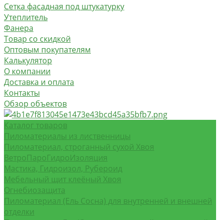
Сетка фасадная под штукатурку
Утеплитель
Фанера
Товар со скидкой
Оптовым покупателям
Калькулятор
О компании
Доставка и оплата
Контакты
Обзор объектов
Каталог товаров
Пиломатериалы из лиственницы
Пиломатериал, строганный сухой Хвоя
ВетроПароГидроИзоляция
Мастика, Гидроизол, Рубероид
Мебельный щит клеёный Хвоя
Огнебиозащита
Пиломатериал (Ель Сосна) для внутренней и внешней
отделки