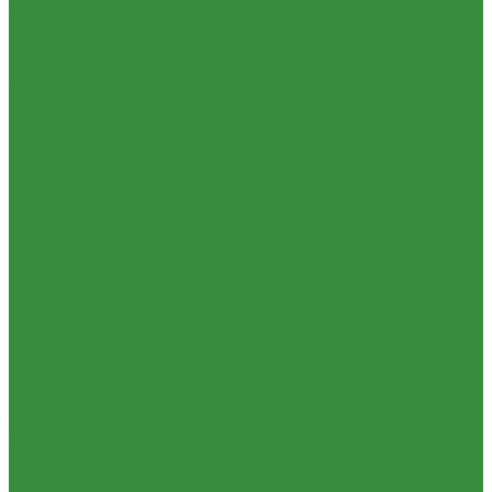
Доставка и оплата
Контакты
Обзор объектов
...
Каталог товаров
Пиломатериалы из лиственницы
Пиломатериал, строганный сухой Хвоя
ВетроПароГидроИзоляция
Мастика, Гидроизол, Рубероид
Мебельный щит клеёный Хвоя
Огнебиозащита
Пиломатериал (Ель Сосна) для внутренней и внешней
отделки
Пиломатериал Ель/Сосна нестроганый естественной
влажности
Сетка фасадная под штукатурку
Утеплитель
Фанера
Товар со скидкой
Оптовым покупателям
Калькулятор