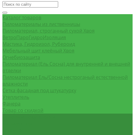
Каталог товаров
Пиломатериалы из лиственницы
Пиломатериал, строганный сухой Хвоя
ВетроПароГидроИзоляция
Мастика, Гидроизол, Рубероид
Мебельный щит клеёный Хвоя
Огнебиозащита
Пиломатериал (Ель Сосна) для внутренней и внешней
отделки
Пиломатериал Ель/Сосна нестроганый естественной
влажности
Сетка фасадная под штукатурку
Утеплитель
Фанера
Товар со скидкой
Оптовым покупателям
Калькулятор
О компании