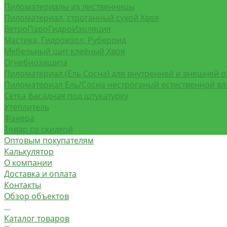
Пиломатериалы из лиственницы
Пиломатериал, строганный сухой Хвоя
ВетроПароГидроИзоляция
Мастика, Гидроизол, Рубероид
Мебельный щит клеёный Хвоя
Огнебиозащита
Пиломатериал (Ель Сосна) для внутренней и внешней о
Пиломатериал Ель/Сосна нестроганый естественной в
Сетка фасадная под штукатурку
Утеплитель
Фанера
Товар со скидкой
Оптовым покупателям
Калькулятор
О компании
Доставка и оплата
Контакты
Обзор объектов
...
Каталог товаров