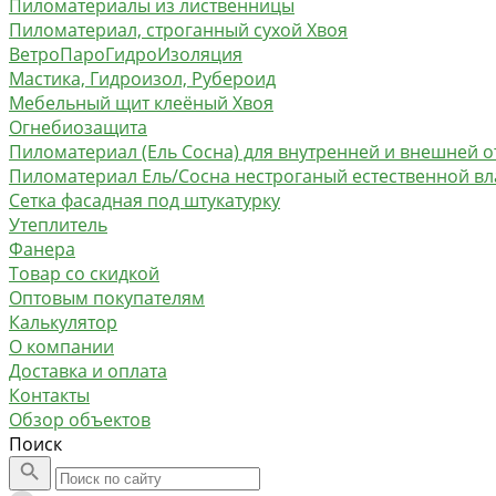
Пиломатериалы из лиственницы
Пиломатериал, строганный сухой Хвоя
ВетроПароГидроИзоляция
Мастика, Гидроизол, Рубероид
Мебельный щит клеёный Хвоя
Огнебиозащита
Пиломатериал (Ель Сосна) для внутренней и внешней о
Пиломатериал Ель/Сосна нестроганый естественной в
Сетка фасадная под штукатурку
Утеплитель
Фанера
Товар со скидкой
Оптовым покупателям
Калькулятор
О компании
Доставка и оплата
Контакты
Обзор объектов
Поиск