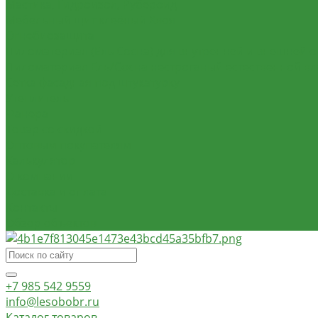
Мастика, Гидроизол, Рубероид
Мебельный щит клеёный Хвоя
Огнебиозащита
Пиломатериал (Ель Сосна) для внутренней и внешней о
Пиломатериал Ель/Сосна нестроганый естественной в
Сетка фасадная под штукатурку
Утеплитель
Фанера
Товар со скидкой
Оптовым покупателям
Калькулятор
О компании
Доставка и оплата
Контакты
Обзор объектов
+7 985 542 9559
info@lesobobr.ru
Каталог товаров