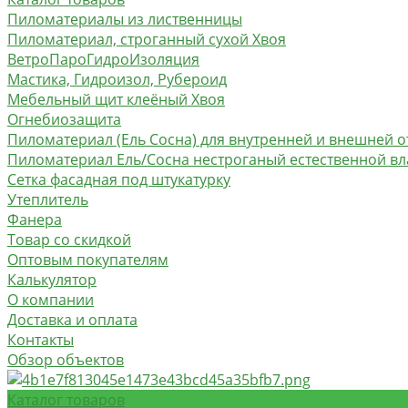
Пиломатериалы из лиственницы
Пиломатериал, строганный сухой Хвоя
ВетроПароГидроИзоляция
Мастика, Гидроизол, Рубероид
Мебельный щит клеёный Хвоя
Огнебиозащита
Пиломатериал (Ель Сосна) для внутренней и внешней о
Пиломатериал Ель/Сосна нестроганый естественной в
Сетка фасадная под штукатурку
Утеплитель
Фанера
Товар со скидкой
Оптовым покупателям
Калькулятор
О компании
Доставка и оплата
Контакты
Обзор объектов
Каталог товаров