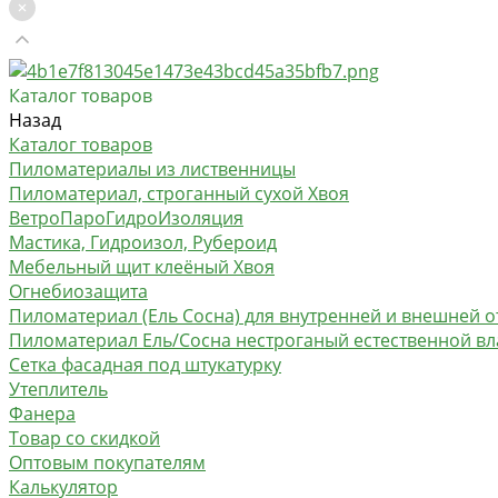
Каталог товаров
Назад
Каталог товаров
Пиломатериалы из лиственницы
Пиломатериал, строганный сухой Хвоя
ВетроПароГидроИзоляция
Мастика, Гидроизол, Рубероид
Мебельный щит клеёный Хвоя
Огнебиозащита
Пиломатериал (Ель Сосна) для внутренней и внешней о
Пиломатериал Ель/Сосна нестроганый естественной в
Сетка фасадная под штукатурку
Утеплитель
Фанера
Товар со скидкой
Оптовым покупателям
Калькулятор