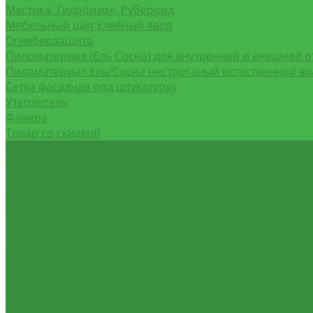
Мастика, Гидроизол, Рубероид
Мебельный щит клеёный Хвоя
Огнебиозащита
Пиломатериал (Ель Сосна) для внутренней и внешней о
Пиломатериал Ель/Сосна нестроганый естественной в
Сетка фасадная под штукатурку
Утеплитель
Фанера
Товар со скидкой
Оптовым покупателям
Калькулятор
О компании
Доставка и оплата
Контакты
Обзор объектов
...
Каталог товаров
Пиломатериалы из лиственницы
Пиломатериал, строганный сухой Хвоя
ВетроПароГидроИзоляция