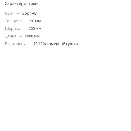
Характеристики
Сорт
—
Сорт АВ
Толщина
—
90 мм
Ширина
—
200 мм
Длина
—
6000 мм
Влажность
—
10-12% камерной сушки