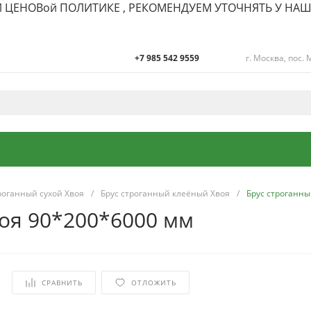
И ЦЕНОВ
ой
ПОЛИТИКЕ , РЕКОМЕНДУЕМ УТОЧНЯТЬ У НА
+7 985 542 9559
г. Москва, пос
+7 985 542 9559
г. Москва, пос.
Мосрентген улица
Адмирала
Корнилова, 23Б
Пн-Вс: 9:00-18:00
info@lesobobr.ru
роганный сухой Хвоя
/
Брус строганный клеёный Хвоя
/
Брус строганн
оя 90*200*6000 мм
СРАВНИТЬ
ОТЛОЖИТЬ