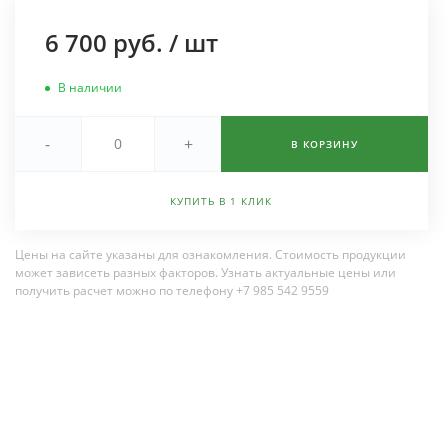
6 700 руб.
/
шт
В наличии
-
+
В КОРЗИНУ
КУПИТЬ В 1 КЛИК
Цены на сайте указаны для ознакомления. Стоимость продукции
может зависеть разных факторов. Узнать актуальные цены или
получить расчет можно по телефону +7 985 542 9559