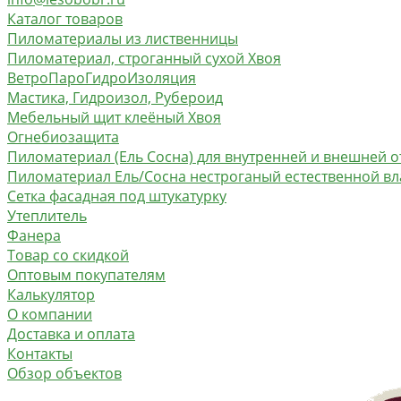
Каталог товаров
Пиломатериалы из лиственницы
Пиломатериал, строганный сухой Хвоя
ВетроПароГидроИзоляция
Мастика, Гидроизол, Рубероид
Мебельный щит клеёный Хвоя
Огнебиозащита
Пиломатериал (Ель Сосна) для внутренней и внешней о
Пиломатериал Ель/Сосна нестроганый естественной в
Сетка фасадная под штукатурку
Утеплитель
Фанера
Товар со скидкой
Оптовым покупателям
Калькулятор
О компании
Доставка и оплата
Контакты
Обзор объектов