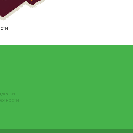
асти
тделки
лажности