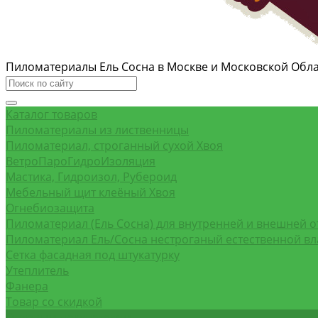
Пиломатериалы Ель Сосна в Москве и Московской Обл
Каталог товаров
Пиломатериалы из лиственницы
Пиломатериал, строганный сухой Хвоя
ВетроПароГидроИзоляция
Мастика, Гидроизол, Рубероид
Мебельный щит клеёный Хвоя
Огнебиозащита
Пиломатериал (Ель Сосна) для внутренней и внешней о
Пиломатериал Ель/Сосна нестроганый естественной в
Сетка фасадная под штукатурку
Утеплитель
Фанера
Товар со скидкой
Оптовым покупателям