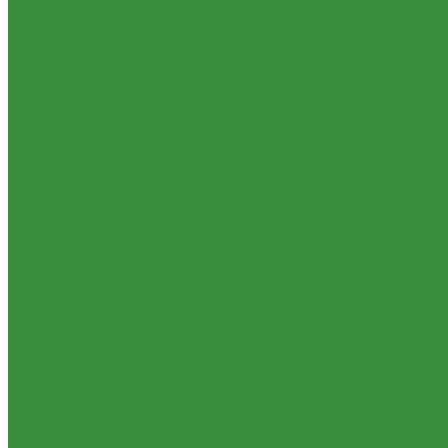
Калькулятор
О компании
Доставка и оплата
Контакты
Обзор объектов
...
Каталог товаров
Пиломатериалы из лиственницы
Пиломатериал, строганный сухой Хвоя
ВетроПароГидроИзоляция
Мастика, Гидроизол, Рубероид
Мебельный щит клеёный Хвоя
Огнебиозащита
Пиломатериал (Ель Сосна) для внутренней и внешней о
Пиломатериал Ель/Сосна нестроганый естественной в
Сетка фасадная под штукатурку
Утеплитель
Фанера
Товар со скидкой
Оптовым покупателям