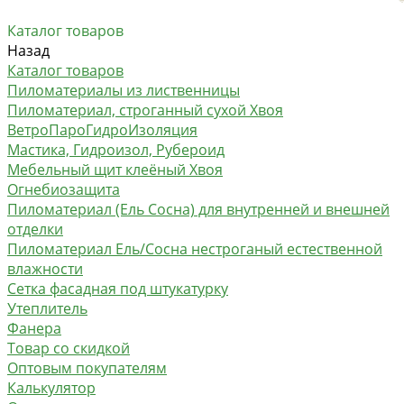
Каталог товаров
Назад
Каталог товаров
Пиломатериалы из лиственницы
Пиломатериал, строганный сухой Хвоя
ВетроПароГидроИзоляция
Мастика, Гидроизол, Рубероид
Мебельный щит клеёный Хвоя
Огнебиозащита
Пиломатериал (Ель Сосна) для внутренней и внешней
отделки
Пиломатериал Ель/Сосна нестроганый естественной
влажности
Сетка фасадная под штукатурку
Утеплитель
Фанера
Товар со скидкой
Оптовым покупателям
Калькулятор