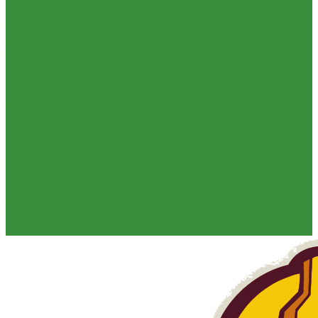
Огнебиозащита
Пиломатериал (Ель Сосна) для внутренней и внешней
отделки
Пиломатериал Ель/Сосна нестроганый естественной
влажности
Сетка фасадная под штукатурку
Утеплитель
Фанера
Товар со скидкой
Оптовым покупателям
Калькулятор
О компании
Доставка и оплата
Контакты
Обзор объектов