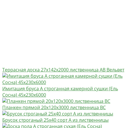
Террасная доска 27х142х2000 лиственница AB Вельвет
Имитация бруса А строганная камерной сушки (Ель
Сосна) 45х230х6000
Планкен прямой 20х120х3000 лиственница BC
Брусок строганый 25х40 сорт А из лиственницы