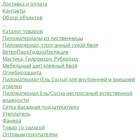
Доставка и оплата
Контакты
Обзор объектов
...
Каталог товаров
Пиломатериалы из лиственницы
Пиломатериал, строганный сухой Хвоя
ВетроПароГидроИзоляция
Мастика, Гидроизол, Рубероид
Мебельный щит клеёный Хвоя
Огнебиозащита
Пиломатериал (Ель Сосна) для внутренней и внешней
отделки
Пиломатериал Ель/Сосна нестроганый естественной
влажности
Сетка фасадная под штукатурку
Утеплитель
Фанера
Товар со скидкой
Оптовым покупателям