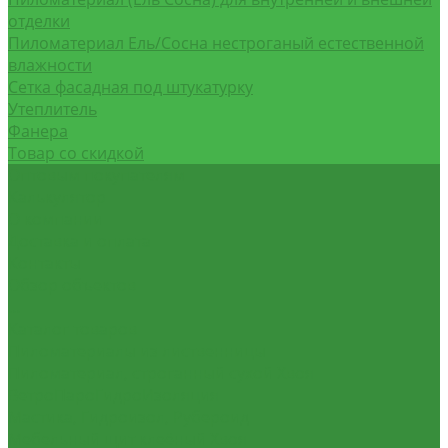
отделки
Пиломатериал Ель/Сосна нестроганый естественной
влажности
Сетка фасадная под штукатурку
Утеплитель
Фанера
Товар со скидкой
Оптовым покупателям
Калькулятор
О компании
Доставка и оплата
Контакты
Обзор объектов
...
Каталог товаров
Пиломатериалы из лиственницы
Пиломатериал, строганный сухой Хвоя
ВетроПароГидроИзоляция
Мастика, Гидроизол, Рубероид
Мебельный щит клеёный Хвоя