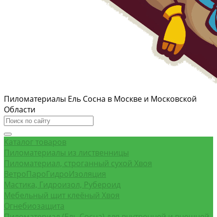
Пиломатериалы Ель Сосна в Москве и Московской
Области
Каталог товаров
Пиломатериалы из лиственницы
Пиломатериал, строганный сухой Хвоя
ВетроПароГидроИзоляция
Мастика, Гидроизол, Рубероид
Мебельный щит клеёный Хвоя
Огнебиозащита
Пиломатериал (Ель Сосна) для внутренней и внешней