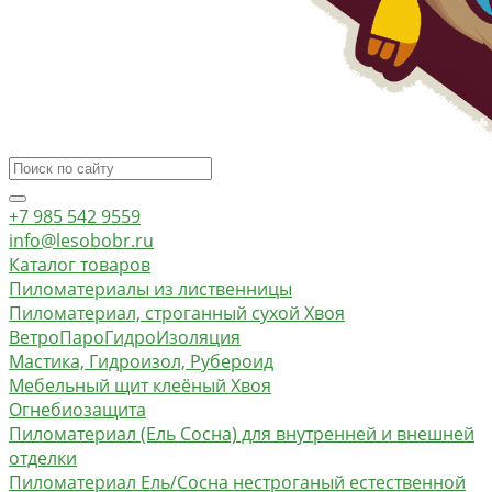
+7 985 542 9559
info@lesobobr.ru
Каталог товаров
Пиломатериалы из лиственницы
Пиломатериал, строганный сухой Хвоя
ВетроПароГидроИзоляция
Мастика, Гидроизол, Рубероид
Мебельный щит клеёный Хвоя
Огнебиозащита
Пиломатериал (Ель Сосна) для внутренней и внешней
отделки
Пиломатериал Ель/Сосна нестроганый естественной