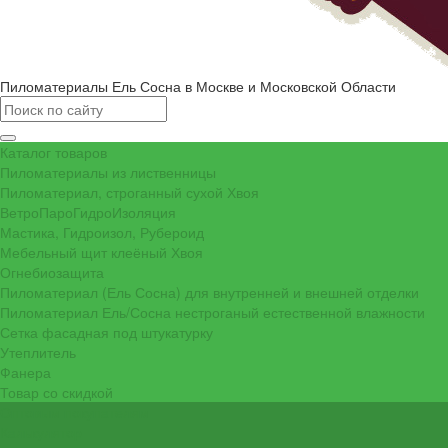
Пиломатериалы Ель Сосна в Москве и Московской Области
Каталог товаров
Пиломатериалы из лиственницы
Пиломатериал, строганный сухой Хвоя
ВетроПароГидроИзоляция
Мастика, Гидроизол, Рубероид
Мебельный щит клеёный Хвоя
Огнебиозащита
Пиломатериал (Ель Сосна) для внутренней и внешней отделки
Пиломатериал Ель/Сосна нестроганый естественной влажности
Сетка фасадная под штукатурку
Утеплитель
Фанера
Товар со скидкой
Оптовым покупателям
Калькулятор