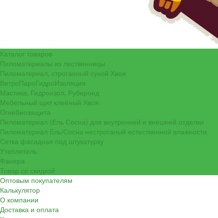
Каталог товаров
Пиломатериалы из лиственницы
Пиломатериал, строганный сухой Хвоя
ВетроПароГидроИзоляция
Мастика, Гидроизол, Рубероид
Мебельный щит клеёный Хвоя
Огнебиозащита
Пиломатериал (Ель Сосна) для внутренней и внешней отделки
Пиломатериал Ель/Сосна нестроганый естественной влажности
Сетка фасадная под штукатурку
Утеплитель
Фанера
Товар со скидкой
Оптовым покупателям
Калькулятор
О компании
Доставка и оплата