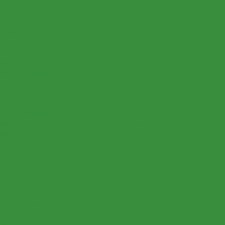
О компании
Доставка и оплата
Контакты
Обзор объектов
...
Каталог товаров
Пиломатериалы из лиственницы
Пиломатериал, строганный сухой Хвоя
ВетроПароГидроИзоляция
Мастика, Гидроизол, Рубероид
Мебельный щит клеёный Хвоя
Огнебиозащита
Пиломатериал (Ель Сосна) для внутренней и внешней отделки
Пиломатериал Ель/Сосна нестроганый естественной влажности
Сетка фасадная под штукатурку
Утеплитель
Фанера
Товар со скидкой
Оптовым покупателям
Калькулятор
О компании
Доставка и оплата
Контакты