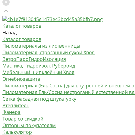
Каталог товаров
Назад
Каталог товаров
Пиломатериалы из лиственницы
Пиломатериал, строганный сухой Хвоя
ВетроПароГидроИзоляция
Мастика, Гидроизол, Рубероид
Мебельный щит клеёный Хвоя
Огнебиозащита
Пиломатериал (Ель Сосна) для внутренней и внешней о
Пиломатериал Ель/Сосна нестроганый естественной в
Сетка фасадная под штукатурку
Утеплитель
Фанера
Товар со скидкой
Оптовым покупателям
Калькулятор