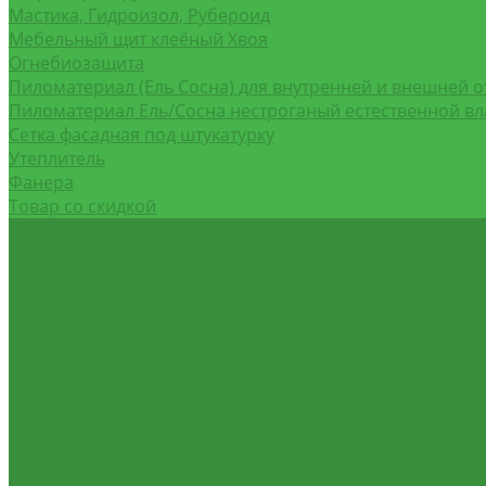
Мастика, Гидроизол, Рубероид
Мебельный щит клеёный Хвоя
Огнебиозащита
Пиломатериал (Ель Сосна) для внутренней и внешней о
Пиломатериал Ель/Сосна нестроганый естественной в
Сетка фасадная под штукатурку
Утеплитель
Фанера
Товар со скидкой
Оптовым покупателям
Калькулятор
О компании
Доставка и оплата
Контакты
Обзор объектов
...
Каталог товаров
Пиломатериалы из лиственницы
Пиломатериал, строганный сухой Хвоя
ВетроПароГидроИзоляция