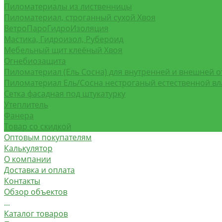
Пиломатериалы из лиственницы
Пиломатериал, строганный сухой Хвоя
ВетроПароГидроИзоляция
Мастика, Гидроизол, Рубероид
Мебельный щит клеёный Хвоя
Огнебиозащита
Пиломатериал (Ель Сосна) для внутренней и внешней о
Пиломатериал Ель/Сосна нестроганый естественной в
Сетка фасадная под штукатурку
Утеплитель
Фанера
Товар со скидкой
Оптовым покупателям
Калькулятор
О компании
Доставка и оплата
Контакты
Обзор объектов
...
Каталог товаров