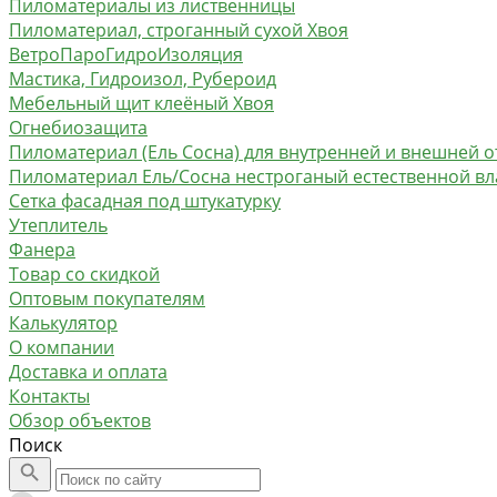
Пиломатериалы из лиственницы
Пиломатериал, строганный сухой Хвоя
ВетроПароГидроИзоляция
Мастика, Гидроизол, Рубероид
Мебельный щит клеёный Хвоя
Огнебиозащита
Пиломатериал (Ель Сосна) для внутренней и внешней о
Пиломатериал Ель/Сосна нестроганый естественной в
Сетка фасадная под штукатурку
Утеплитель
Фанера
Товар со скидкой
Оптовым покупателям
Калькулятор
О компании
Доставка и оплата
Контакты
Обзор объектов
Поиск