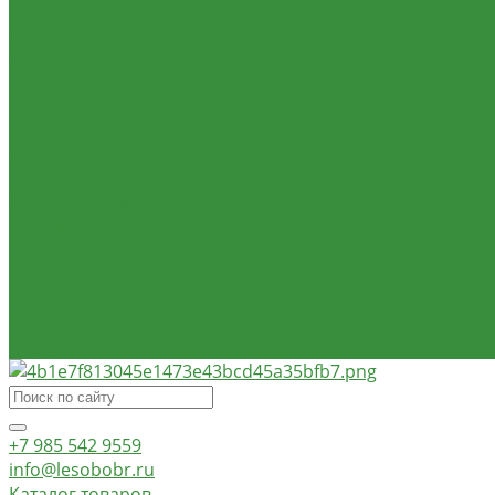
Мастика, Гидроизол, Рубероид
Мебельный щит клеёный Хвоя
Огнебиозащита
Пиломатериал (Ель Сосна) для внутренней и внешней о
Пиломатериал Ель/Сосна нестроганый естественной в
Сетка фасадная под штукатурку
Утеплитель
Фанера
Товар со скидкой
Оптовым покупателям
Калькулятор
О компании
Доставка и оплата
Контакты
Обзор объектов
+7 985 542 9559
info@lesobobr.ru
Каталог товаров