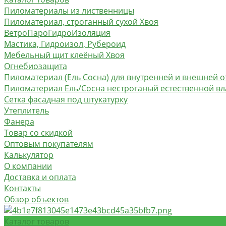
Пиломатериалы из лиственницы
Пиломатериал, строганный сухой Хвоя
ВетроПароГидроИзоляция
Мастика, Гидроизол, Рубероид
Мебельный щит клеёный Хвоя
Огнебиозащита
Пиломатериал (Ель Сосна) для внутренней и внешней о
Пиломатериал Ель/Сосна нестроганый естественной в
Сетка фасадная под штукатурку
Утеплитель
Фанера
Товар со скидкой
Оптовым покупателям
Калькулятор
О компании
Доставка и оплата
Контакты
Обзор объектов
Каталог товаров