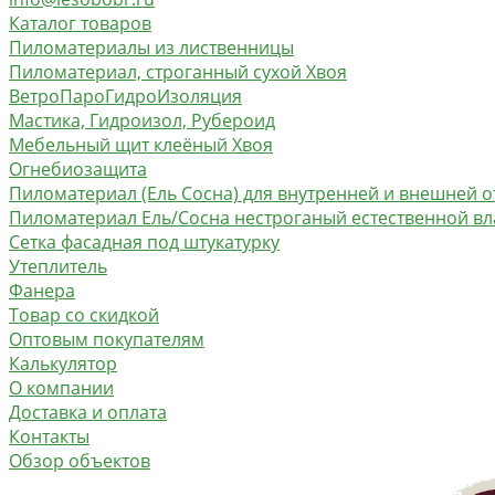
Каталог товаров
Пиломатериалы из лиственницы
Пиломатериал, строганный сухой Хвоя
ВетроПароГидроИзоляция
Мастика, Гидроизол, Рубероид
Мебельный щит клеёный Хвоя
Огнебиозащита
Пиломатериал (Ель Сосна) для внутренней и внешней о
Пиломатериал Ель/Сосна нестроганый естественной в
Сетка фасадная под штукатурку
Утеплитель
Фанера
Товар со скидкой
Оптовым покупателям
Калькулятор
О компании
Доставка и оплата
Контакты
Обзор объектов