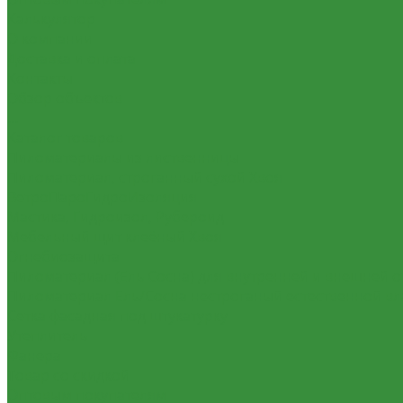
Калькулятор
О компании
Доставка и оплата
Контакты
Обзор объектов
...
Каталог товаров
Пиломатериалы из лиственницы
Пиломатериал, строганный сухой Хвоя
ВетроПароГидроИзоляция
Мастика, Гидроизол, Рубероид
Мебельный щит клеёный Хвоя
Огнебиозащита
Пиломатериал (Ель Сосна) для внутренней и внешней о
Пиломатериал Ель/Сосна нестроганый естественной в
Сетка фасадная под штукатурку
Утеплитель
Фанера
Товар со скидкой
Оптовым покупателям