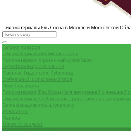
Пиломатериалы Ель Сосна в Москве и Московской Обл
Каталог товаров
Пиломатериалы из лиственницы
Пиломатериал, строганный сухой Хвоя
ВетроПароГидроИзоляция
Мастика, Гидроизол, Рубероид
Мебельный щит клеёный Хвоя
Огнебиозащита
Пиломатериал (Ель Сосна) для внутренней и внешней о
Пиломатериал Ель/Сосна нестроганый естественной в
Сетка фасадная под штукатурку
Утеплитель
Фанера
Товар со скидкой
Оптовым покупателям