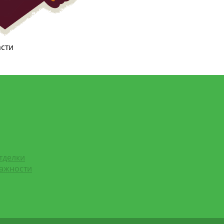
асти
тделки
лажности