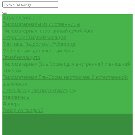
Каталог товаров
Пиломатериалы из лиственницы
Пиломатериал, строганный сухой Хвоя
ВетроПароГидроИзоляция
Мастика, Гидроизол, Рубероид
Мебельный щит клеёный Хвоя
Огнебиозащита
Пиломатериал (Ель Сосна) для внутренней и внешней
отделки
Пиломатериал Ель/Сосна нестроганый естественной
влажности
Сетка фасадная под штукатурку
Утеплитель
Фанера
Товар со скидкой
Оптовым покупателям
Калькулятор
О компании