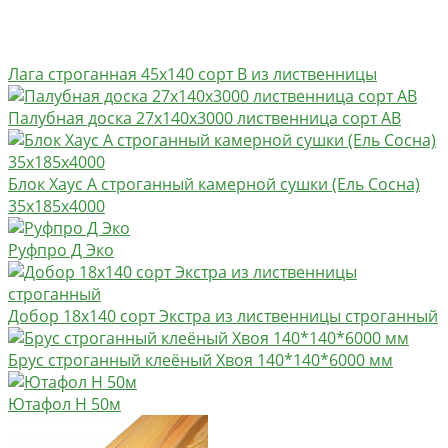
Лага строганная 45х140 сорт В из лиственницы
Палубная доска 27х140х3000 лиственница сорт AB
Блок Хаус А строганный камерной сушки (Ель Сосна)
35х185х4000
Руфпро Д Эко
Добор 18х140 сорт Экстра из лиственницы строганный
Брус строганный клеёный Хвоя 140*140*6000 мм
Ютафол Н 50м