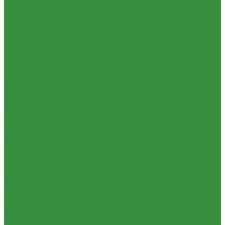
Доставка и оплата
Контакты
Обзор объектов
...
Каталог товаров
Пиломатериалы из лиственницы
Пиломатериал, строганный сухой Хвоя
ВетроПароГидроИзоляция
Мастика, Гидроизол, Рубероид
Мебельный щит клеёный Хвоя
Огнебиозащита
Пиломатериал (Ель Сосна) для внутренней и внешней
отделки
Пиломатериал Ель/Сосна нестроганый естественной
влажности
Сетка фасадная под штукатурку
Утеплитель
Фанера
Товар со скидкой
Оптовым покупателям
Калькулятор