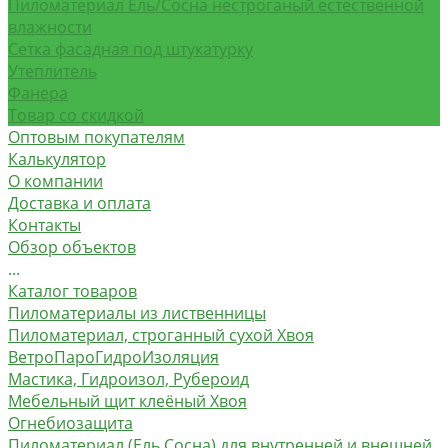
Пиломатериал Ель/Сосна нестроганый естественной
влажности
Сетка фасадная под штукатурку
Утеплитель
Фанера
Товар со скидкой
Оптовым покупателям
Калькулятор
О компании
Доставка и оплата
Контакты
Обзор объектов
...
Каталог товаров
Пиломатериалы из лиственницы
Пиломатериал, строганный сухой Хвоя
ВетроПароГидроИзоляция
Мастика, Гидроизол, Рубероид
Мебельный щит клеёный Хвоя
Огнебиозащита
Пиломатериал (Ель Сосна) для внутренней и внешней