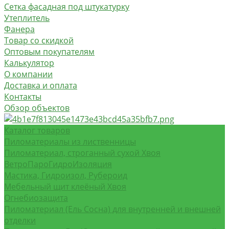
Сетка фасадная под штукатурку
Утеплитель
Фанера
Товар со скидкой
Оптовым покупателям
Калькулятор
О компании
Доставка и оплата
Контакты
Обзор объектов
Каталог товаров
Пиломатериалы из лиственницы
Пиломатериал, строганный сухой Хвоя
ВетроПароГидроИзоляция
Мастика, Гидроизол, Рубероид
Мебельный щит клеёный Хвоя
Огнебиозащита
Пиломатериал (Ель Сосна) для внутренней и внешней
отделки