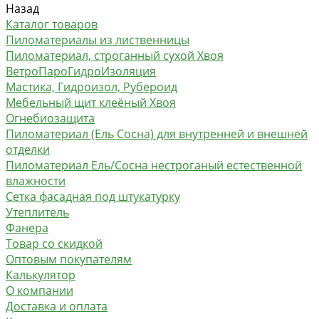
Назад
Каталог товаров
Пиломатериалы из лиственницы
Пиломатериал, строганный сухой Хвоя
ВетроПароГидроИзоляция
Мастика, Гидроизол, Рубероид
Мебельный щит клеёный Хвоя
Огнебиозащита
Пиломатериал (Ель Сосна) для внутренней и внешней
отделки
Пиломатериал Ель/Сосна нестроганый естественной
влажности
Сетка фасадная под штукатурку
Утеплитель
Фанера
Товар со скидкой
Оптовым покупателям
Калькулятор
О компании
Доставка и оплата