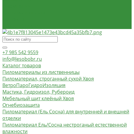
О компании
Доставка и оплата
Контакты
Обзор объектов
+7 985 542 9559
info@lesobobr.ru
Каталог товаров
Пиломатериалы из лиственницы
Пиломатериал, строганный сухой Хвоя
ВетроПароГидроИзоляция
Мастика, Гидроизол, Рубероид
Мебельный щит клеёный Хвоя
Огнебиозащита
Пиломатериал (Ель Сосна) для внутренней и внешней
отделки
Пиломатериал Ель/Сосна нестроганый естественной
влажности