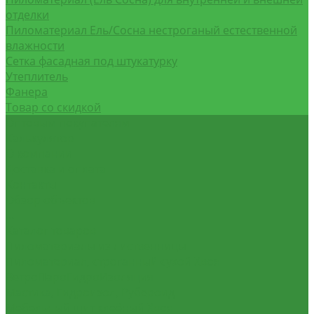
отделки
Пиломатериал Ель/Сосна нестроганый естественной
влажности
Сетка фасадная под штукатурку
Утеплитель
Фанера
Товар со скидкой
Оптовым покупателям
Калькулятор
О компании
Доставка и оплата
Контакты
Обзор объектов
...
Каталог товаров
Пиломатериалы из лиственницы
Пиломатериал, строганный сухой Хвоя
ВетроПароГидроИзоляция
Мастика, Гидроизол, Рубероид
Мебельный щит клеёный Хвоя