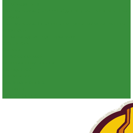
Огнебиозащита
Пиломатериал (Ель Сосна) для внутренней и внешней
отделки
Пиломатериал Ель/Сосна нестроганый естественной
влажности
Сетка фасадная под штукатурку
Утеплитель
Фанера
Товар со скидкой
Оптовым покупателям
Калькулятор
О компании
Доставка и оплата
Контакты
Обзор объектов