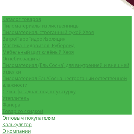
Каталог товаров
Пиломатериалы из лиственницы
Пиломатериал, строганный сухой Хвоя
ВетроПароГидроИзоляция
Мастика, Гидроизол, Рубероид
Мебельный щит клеёный Хвоя
Огнебиозащита
Пиломатериал (Ель Сосна) для внутренней и внешней
отделки
Пиломатериал Ель/Сосна нестроганый естественной
влажности
Сетка фасадная под штукатурку
Утеплитель
Фанера
Товар со скидкой
Оптовым покупателям
Калькулятор
О компании