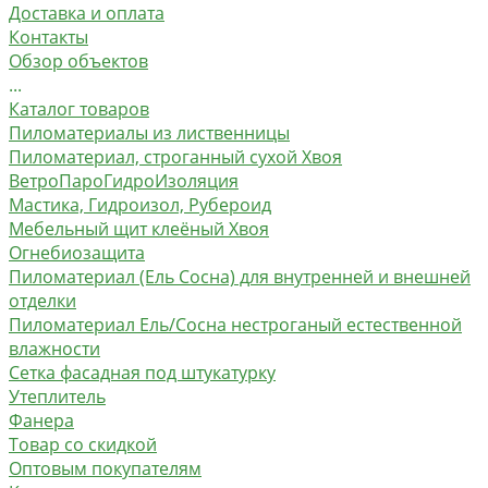
Доставка и оплата
Контакты
Обзор объектов
...
Каталог товаров
Пиломатериалы из лиственницы
Пиломатериал, строганный сухой Хвоя
ВетроПароГидроИзоляция
Мастика, Гидроизол, Рубероид
Мебельный щит клеёный Хвоя
Огнебиозащита
Пиломатериал (Ель Сосна) для внутренней и внешней
отделки
Пиломатериал Ель/Сосна нестроганый естественной
влажности
Сетка фасадная под штукатурку
Утеплитель
Фанера
Товар со скидкой
Оптовым покупателям