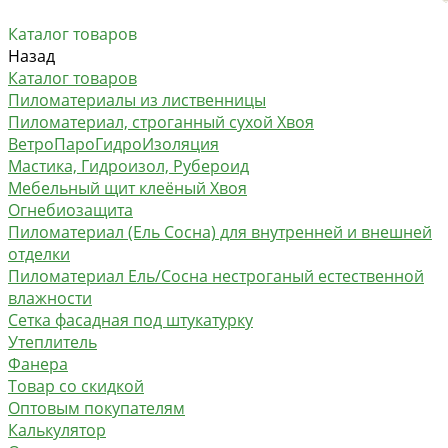
Каталог товаров
Назад
Каталог товаров
Пиломатериалы из лиственницы
Пиломатериал, строганный сухой Хвоя
ВетроПароГидроИзоляция
Мастика, Гидроизол, Рубероид
Мебельный щит клеёный Хвоя
Огнебиозащита
Пиломатериал (Ель Сосна) для внутренней и внешней
отделки
Пиломатериал Ель/Сосна нестроганый естественной
влажности
Сетка фасадная под штукатурку
Утеплитель
Фанера
Товар со скидкой
Оптовым покупателям
Калькулятор