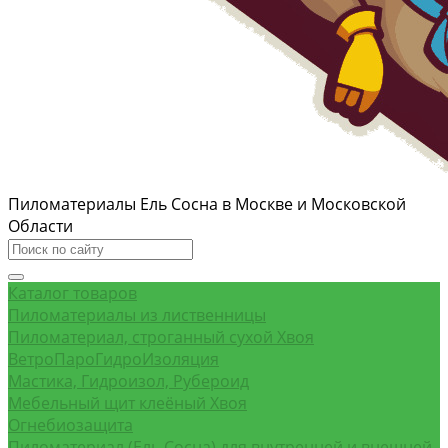
Пиломатериалы Ель Сосна в Москве и Московской
Области
Каталог товаров
Пиломатериалы из лиственницы
Пиломатериал, строганный сухой Хвоя
ВетроПароГидроИзоляция
Мастика, Гидроизол, Рубероид
Мебельный щит клеёный Хвоя
Огнебиозащита
Пиломатериал (Ель Сосна) для внутренней и внешней