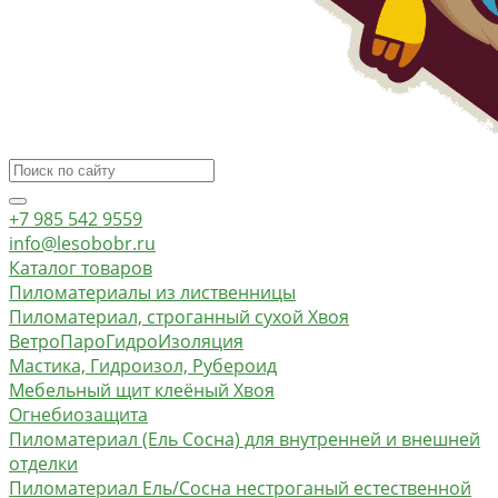
+7 985 542 9559
info@lesobobr.ru
Каталог товаров
Пиломатериалы из лиственницы
Пиломатериал, строганный сухой Хвоя
ВетроПароГидроИзоляция
Мастика, Гидроизол, Рубероид
Мебельный щит клеёный Хвоя
Огнебиозащита
Пиломатериал (Ель Сосна) для внутренней и внешней
отделки
Пиломатериал Ель/Сосна нестроганый естественной