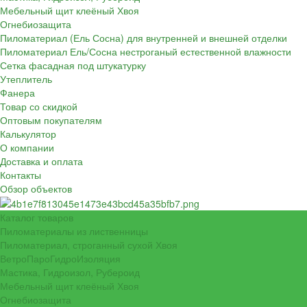
Мебельный щит клеёный Хвоя
Огнебиозащита
Пиломатериал (Ель Сосна) для внутренней и внешней отделки
Пиломатериал Ель/Сосна нестроганый естественной влажности
Сетка фасадная под штукатурку
Утеплитель
Фанера
Товар со скидкой
Оптовым покупателям
Калькулятор
О компании
Доставка и оплата
Контакты
Обзор объектов
Каталог товаров
Пиломатериалы из лиственницы
Пиломатериал, строганный сухой Хвоя
ВетроПароГидроИзоляция
Мастика, Гидроизол, Рубероид
Мебельный щит клеёный Хвоя
Огнебиозащита