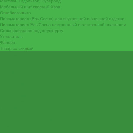
Мастика, Гидроизол, Рубероид
Мебельный щит клеёный Хвоя
Огнебиозащита
Пиломатериал (Ель Сосна) для внутренней и внешней отделки
Пиломатериал Ель/Сосна нестроганый естественной влажности
Сетка фасадная под штукатурку
Утеплитель
Фанера
Товар со скидкой
Оптовым покупателям
Калькулятор
О компании
Доставка и оплата
Контакты
Обзор объектов
...
Каталог товаров
Пиломатериалы из лиственницы
Пиломатериал, строганный сухой Хвоя
ВетроПароГидроИзоляция
Мастика, Гидроизол, Рубероид
Мебельный щит клеёный Хвоя
Огнебиозащита