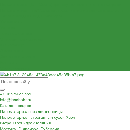
Пиломатериал (Ель Сосна) для внутренней и внешней отделки
Пиломатериал Ель/Сосна нестроганый естественной влажности
Сетка фасадная под штукатурку
Утеплитель
Фанера
Товар со скидкой
Оптовым покупателям
Калькулятор
О компании
Доставка и оплата
Контакты
Обзор объектов
+7 985 542 9559
info@lesobobr.ru
Каталог товаров
Пиломатериалы из лиственницы
Пиломатериал, строганный сухой Хвоя
ВетроПароГидроИзоляция
Мастика, Гидроизол, Рубероид