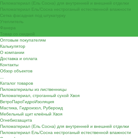
Пиломатериал (Ель Сосна) для внутренней и внешней отделки
Пиломатериал Ель/Сосна нестроганый естественной влажности
Сетка фасадная под штукатурку
Утеплитель
Фанера
Товар со скидкой
Оптовым покупателям
Калькулятор
О компании
Доставка и оплата
Контакты
Обзор объектов
...
Каталог товаров
Пиломатериалы из лиственницы
Пиломатериал, строганный сухой Хвоя
ВетроПароГидроИзоляция
Мастика, Гидроизол, Рубероид
Мебельный щит клеёный Хвоя
Огнебиозащита
Пиломатериал (Ель Сосна) для внутренней и внешней отделки
Пиломатериал Ель/Сосна нестроганый естественной влажности